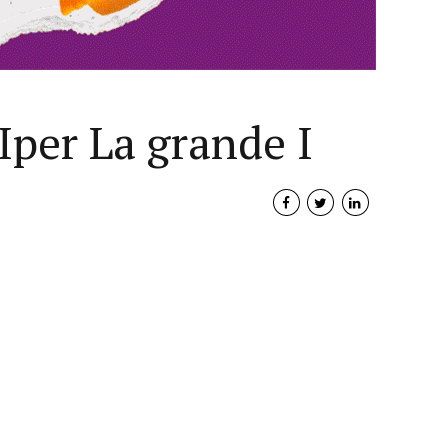
Iper La grande I
Interviste
PODCAST
WEBINAR