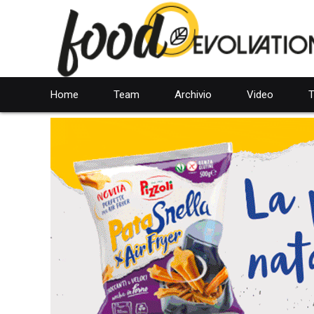
Home
Team
Archivio
Video
T