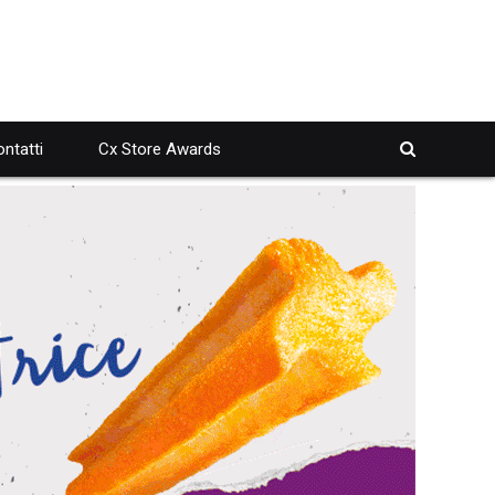
ntatti
Cx Store Awards