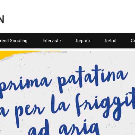
rend Scouting
Interviste
Reparti
Retail
Co