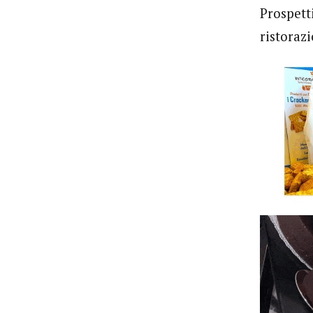
Prospett
ristoraz