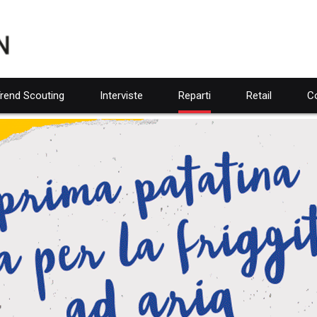
rend Scouting
Interviste
Reparti
Retail
Co