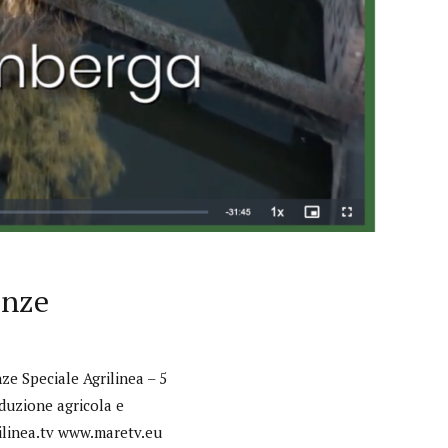
onze
e Speciale Agrilinea – 5
duzione agricola e
rilinea.tv www.maretv.eu