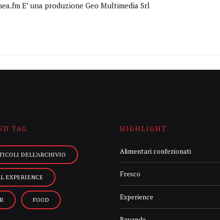
nea.fm E’ una produzione Geo Multimedia Srl
ED TAG
HIGHLIGHT
Alimentari confezionati
TICOLI DELL’ARCHIVIO
Fresco
AL EXPERIENCE
Experience
R
FOOD
Bevande