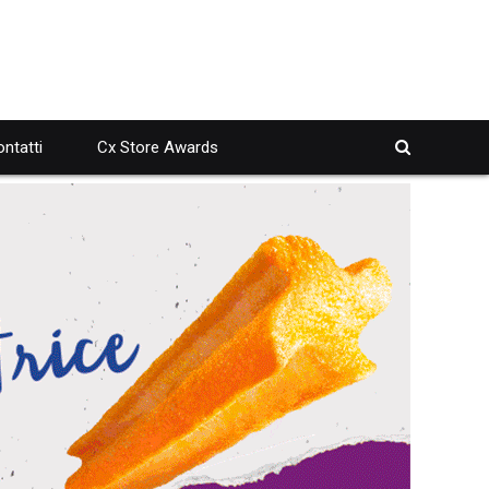
ntatti
Cx Store Awards