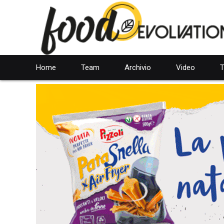
Home
Team
Archivio
Video
T