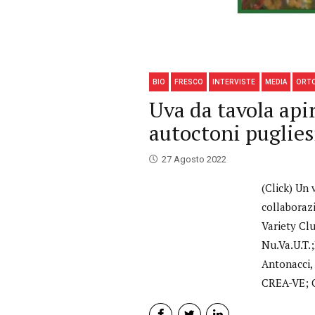
BIO
FRESCO
INTERVISTE
MEDIA
ORT
Uva da tavola api
autoctoni puglies
27 Agosto 2022
(Click) Un 
collaborazi
Variety Cl
Nu.Va.U.T.
Antonacci,
CREA-VE; Co