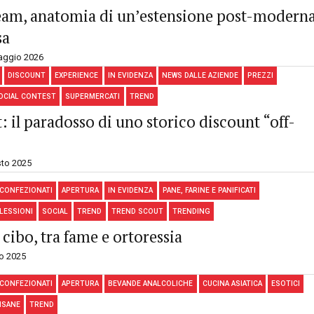
ream, anatomia di un’estensione post-modern
sa
aggio 2026
DISCOUNT
EXPERIENCE
IN EVIDENZA
NEWS DALLE AZIENDE
PREZZI
OCIAL CONTEST
SUPERMERCATI
TREND
: il paradosso di uno storico discount “off-
to 2025
 CONFEZIONATI
APERTURA
IN EVIDENZA
PANE, FARINE E PANIFICATI
FLESSIONI
SOCIAL
TREND
TREND SCOUT
TRENDING
 cibo, tra fame e ortoressia
io 2025
 CONFEZIONATI
APERTURA
BEVANDE ANALCOLICHE
CUCINA ASIATICA
ESOTICI
TISANE
TREND