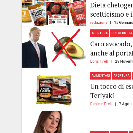
Dieta chetogen
scetticismo e
redazione
15 Gennaio
APERTURA
ORTOFRUTTA
Caro avocado, 
anche al porta
Loris Tirelli
29 Novem
ALIMENTARI
APERTURA
Un tocco di es
Teriyaki
Daniele Tirelli
7 Agost