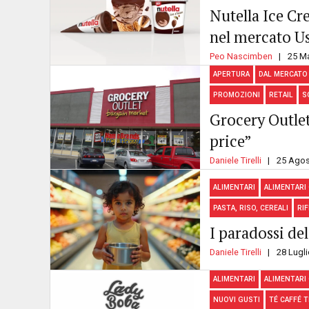
Nutella Ice C
nel mercato U
Peo Nascimben
25 M
APERTURA
DAL MERCATO
PROMOZIONI
RETAIL
S
Grocery Outlet
price”
Daniele Tirelli
25 Agos
ALIMENTARI
ALIMENTARI
PASTA, RISO, CEREALI
RI
I paradossi del
Daniele Tirelli
28 Lugl
ALIMENTARI
ALIMENTARI
NUOVI GUSTI
TÉ CAFFÉ 