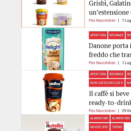
Grisbì, Galatin
un’estensione
Peo Nascimben
7 Lug
APERTURA
BEVANDE
BE
Danone porta i
freddo che tra
Peo Nascimben
1 Lug
APERTURA
BEVANDE
BE
NON CATEGORIZZATO
NU
Il caffè si bev
ready-to-drink
Peo Nascimben
29 G
ALIMENTARI
ALIMENTARI
NUOVE IDEE
TREND