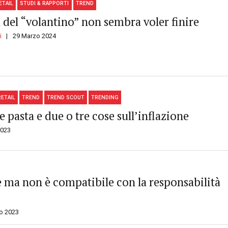
ETAIL
STUDI & RAPPORTI
TREND
a del “volantino” non sembra voler finire
i
29 Marzo 2024
RETAIL
TREND
TREND SCOUT
TRENDING
e pasta e due o tre cose sull’inflazione
2023
re ma non è compatibile con la responsabilità
io 2023