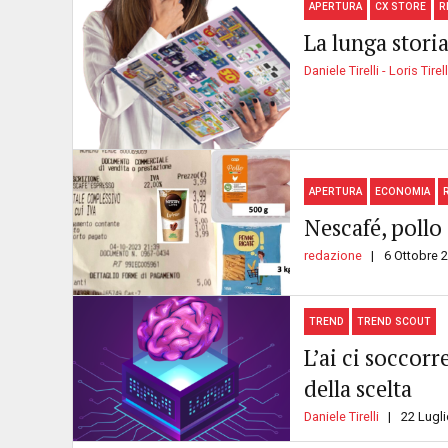
APERTURA
CX STORE
R
La lunga stori
Daniele Tirelli - Loris Tirell
APERTURA
ECONOMIA
Nescafé, pollo 
redazione
6 Ottobre 
TREND
TREND SCOUT
L’ai ci soccor
della scelta
Daniele Tirelli
22 Lugl