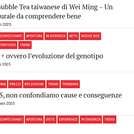
Bubble Tea taiwanese di Wei Ming – Un
urale da comprendere bene
io 2025
 CONFEZIONATI
APERTURA
IN EVIDENZA
KETO
NUOVE IDEE
PERFOODS
TREND
n + ovvero l’evoluzione del genotipo
e 2025
MIA
PREZZI
RIFLESSIONI
TREND
TRENDING
25, non confondiamo cause e conseguenze
aio 2025
 CONFEZIONATI
APERTURA
DIETE
EXPERIENCE
IN EVIDENZA
TREND