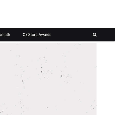
ntatti
Cx Store Awards