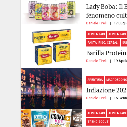
Lady Boba: Il 
fenomeno cult
Daniele Tirelli
17 Lugl
ALIMENTARI
ALIMENTARI
PASTA, RISO, CEREALI
SU
Barilla Protei
Daniele Tirelli
19 April
APERTURA
MACROECONO
Inflazione 20
Daniele Tirelli
15 Genn
ALIMENTARI
ALIMENTARI
TREND SCOUT