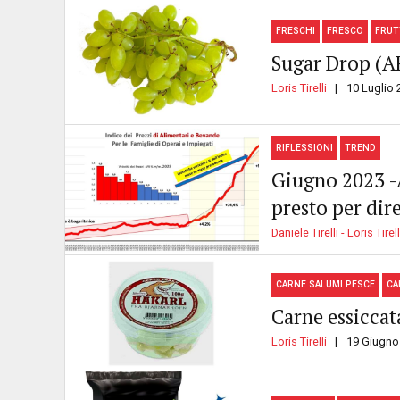
FRESCHI
FRESCO
FRUT
Sugar Drop (A
Loris Tirelli
10 Luglio 
RIFLESSIONI
TREND
Giugno 2023 -A
presto per dire
Daniele Tirelli - Loris Tirell
CARNE SALUMI PESCE
CA
Carne essiccat
Loris Tirelli
19 Giugno