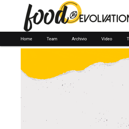
Home
Team
Archivio
Video
T