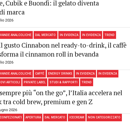
e, Cubik e Buondì: il gelato diventa
 di marca
lio 2026
VANDE ANALCOLICHE
DAL MERCATO
IN EVIDENZA
IN EVIDENZA
TREND
l gusto Cinnabon nel ready-to-drink, il caffè
sforma il cinnamon roll in bevanda
lio 2026
VANDE ANALCOLICHE
CAFFÉ
ENERGY DRINKS
IN EVIDENZA
IN EVIDENZA
OVI ARTICOLI
PRIVATE LABEL
STUDI & RAPPORTI
TREND
e sempre più “on the go”, l’Italia accelera nel
 tra cold brew, premium e gen Z
iugno 2026
 CONFEZIONATI
APERTURA
DAL MERCATO
ICECREAM
NON CATEGORIZZATO