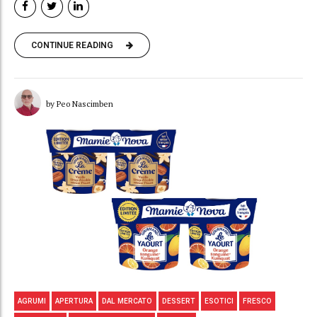
CONTINUE READING
by Peo Nascimben
AGRUMI
APERTURA
DAL MERCATO
DESSERT
ESOTICI
FRESCO