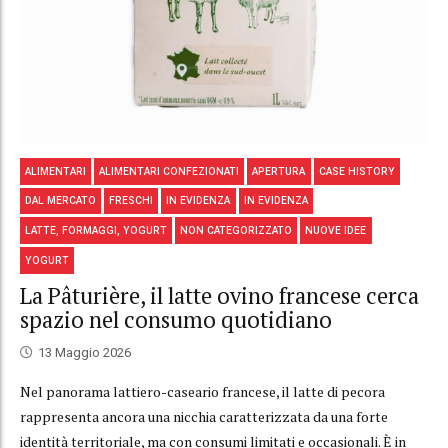
ALIMENTARI
ALIMENTARI CONFEZIONATI
APERTURA
CASE HISTORY
DAL MERCATO
FRESCHI
IN EVIDENZA
IN EVIDENZA
LATTE, FORMAGGI, YOGURT
NON CATEGORIZZATO
NUOVE IDEE
YOGURT
La Pâturière, il latte ovino francese cerca
spazio nel consumo quotidiano
13 Maggio 2026
Nel panorama lattiero-caseario francese, il latte di pecora
rappresenta ancora una nicchia caratterizzata da una forte
identità territoriale, ma con consumi limitati e occasionali. È in