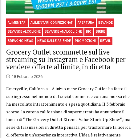
ALIMENTARI
ALIMENTARI CONFEZIONATI
APERTURA
BEVANDE
BEVANDE ALCOLICHE
BEVANDE ANALCOLICHE
BIO
BIRRE
BREAKING NEWS
NEWS DALLE AZIENDE
PROMOZIONI
RETAIL
Grocery Outlet scommette sul live
streaming su Instagram e Facebook per
vendere offerte al limite, in diretta
18 Febbraio 2026
Emeryville, California – A inizio mese Grocery Outlet ha fatto il
suo ingresso nel mondo del social commerce con una mossa che
ha mescolato intrattenimento e spesa quotidiana. Il 3 febbraio
scorso, la catena californiana di supermercati ha annunciato il
lancio di “The Grocery Outlet Xtreme Value Stock Up Show“, una
serie di trasmissioni in diretta pensata per trasformare la ricerca
di offerte in un’esperienza interattiva. L’idea è relativamente