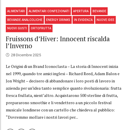
ALIMENTARI
ALIMENTARI CONFEZIONATI
APERTURA
BEVANDE
BEVANDE ANALCOLICHE
ENERGY DRINKS
IN EVIDENZA
NUOVE IDEE
NUOVI GUSTI
ORTOFRUTTA
Fruissons d’Hiver: Innocent riscalda
l’Inverno
28 Dicembre 2025
Le Origini di un Brand Iconoclasta – La storia di Innocent inizia
nel 1999, quando tre amici inglesi – Richard Reed, Adam Balon e
Jon Wright – decisero di abbandonare i loro posti di lavoro in
azienda per un’idea tanto semplice quanto rivoluzionaria: frutta
fresca frullata, nient’altro. Acquistarono 500 sterline di frutta,
prepararono smoothie e li vendettero a un piccolo festival
musicale londinese con un cartello che chiedeva al pubblico:
“Dovremmo mollare i nostri lavori per...