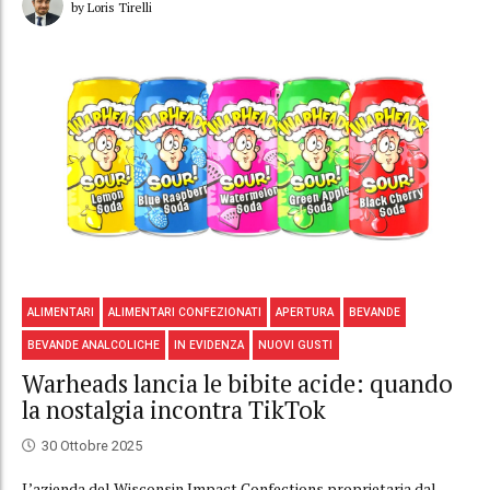
by Loris Tirelli
ALIMENTARI
ALIMENTARI CONFEZIONATI
APERTURA
BEVANDE
BEVANDE ANALCOLICHE
IN EVIDENZA
NUOVI GUSTI
Warheads lancia le bibite acide: quando
la nostalgia incontra TikTok
30 Ottobre 2025
L’azienda del Wisconsin Impact Confections proprietaria dal