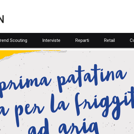
rend Scouting
Interviste
Reparti
Retail
Co