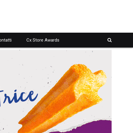
ntatti
Cx Store Awards