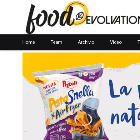
Home
Team
Archivio
Video
T