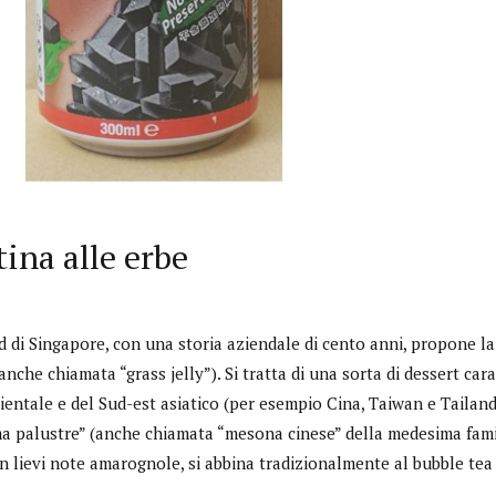
tina alle erbe
d di Singapore, con una storia aziendale di cento anni, propone l
(anche chiamata “grass jelly”). Si tratta di una sorta di dessert car
rientale e del Sud-est asiatico (per esempio Cina, Taiwan e Tailandi
a palustre” (anche chiamata “mesona cinese” della medesima fami
n lievi note amarognole, si abbina tradizionalmente al bubble tea