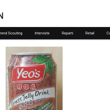
rend Scouting
Interviste
Reparti
Retail
Co