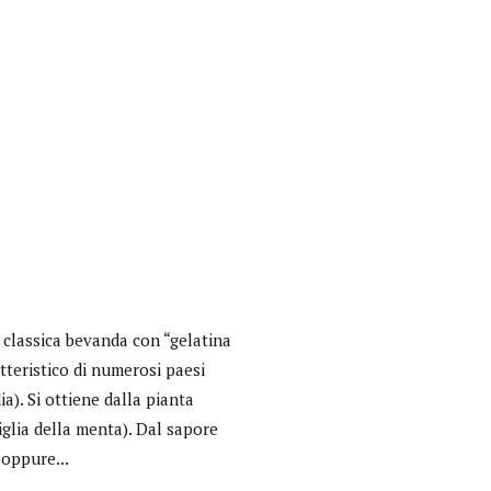
a classica bevanda con “gelatina
atteristico di numerosi paesi
Interviste
a). Si ottiene dalla pianta
glia della menta). Dal sapore
PODCAST
 oppure...
WEBINAR