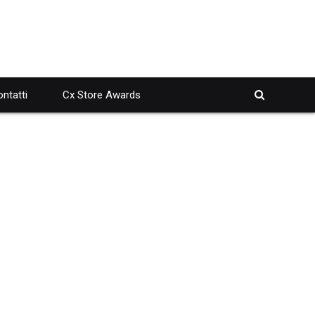
ntatti
Cx Store Awards