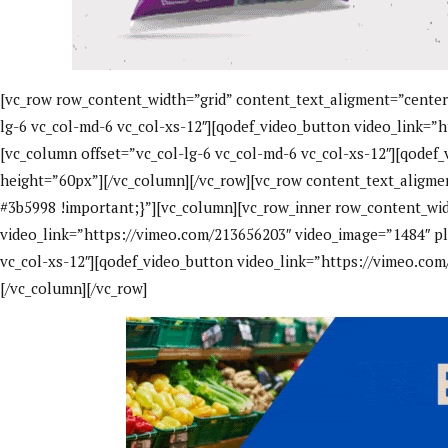
[vc_row row_content_width=”grid” content_text_aligment=”center
lg-6 vc_col-md-6 vc_col-xs-12″][qodef_video_button video_link=”
[vc_column offset=”vc_col-lg-6 vc_col-md-6 vc_col-xs-12″][qodef
height=”60px”][/vc_column][/vc_row][vc_row content_text_aligm
#3b5998 !important;}”][vc_column][vc_row_inner row_content_widt
video_link=”https://vimeo.com/213656203″ video_image=”1484″ pl
vc_col-xs-12″][qodef_video_button video_link=”https://vimeo.com
[/vc_column][/vc_row]