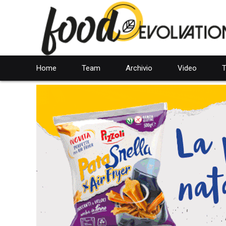
Home
Team
Archivio
Video
T