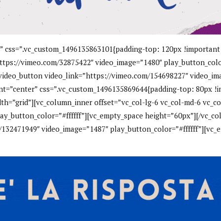
” css=”.vc_custom_1496135863101{padding-top: 120px !important;
https://vimeo.com/32875422″ video_image=”1480″ play_button_colo
_video_button video_link=”https://vimeo.com/154698227″ video_im
ent=”center” css=”.vc_custom_1496135869644{padding-top: 80px !
h=”grid”][vc_column_inner offset=”vc_col-lg-6 vc_col-md-6 vc_co
ay_button_color=”#ffffff”][vc_empty_space height=”60px”][/vc_co
/132471949″ video_image=”1487″ play_button_color=”#ffffff”][vc_