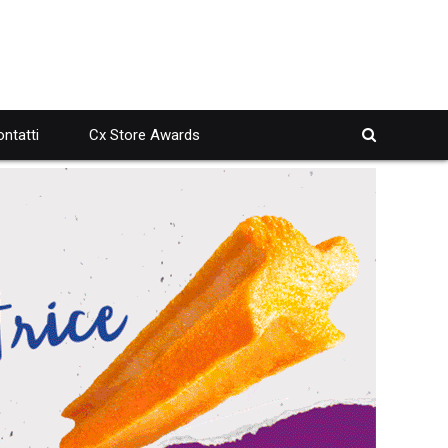
ntatti
Cx Store Awards