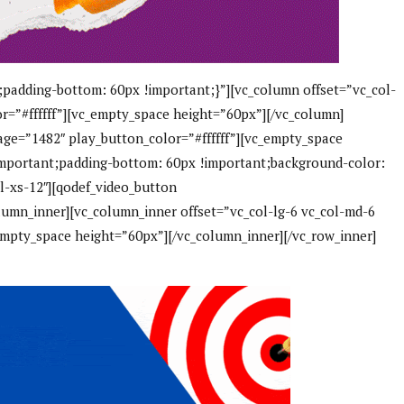
padding-bottom: 60px !important;}”][vc_column offset=”vc_col-
r=”#ffffff”][vc_empty_space height=”60px”][/vc_column]
age=”1482″ play_button_color=”#ffffff”][vc_empty_space
important;padding-bottom: 60px !important;background-color:
l-xs-12″][qodef_video_button
lumn_inner][vc_column_inner offset=”vc_col-lg-6 vc_col-md-6
empty_space height=”60px”][/vc_column_inner][/vc_row_inner]
Interviste
PODCAST
WEBINAR