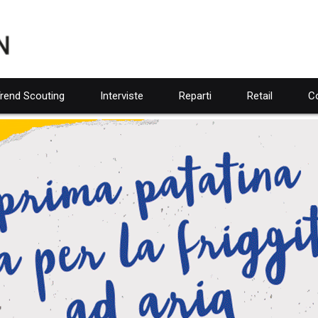
rend Scouting
Interviste
Reparti
Retail
Co