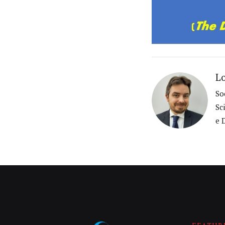
Lo
So
Sc
e 