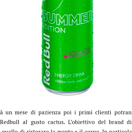
rà un mese di pazienza poi i primi clienti potran
Redbull al gusto cactus. L’obiettivo del brand d
quello di ristorare la mente e il corpo. In particola