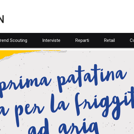
rend Scouting
Interviste
Reparti
Retail
Co