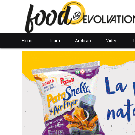
Home
Team
Archivio
Video
T