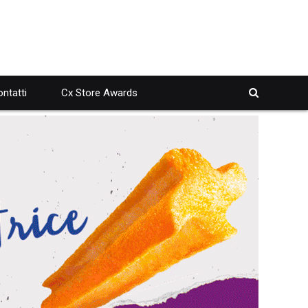
ntatti
Cx Store Awards