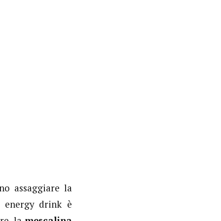
no assaggiare la
i energy drink è
re, la
mescalina