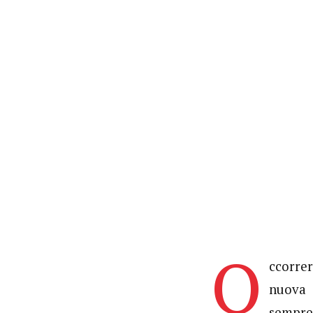
O
ccorre
nuova 
sempre 