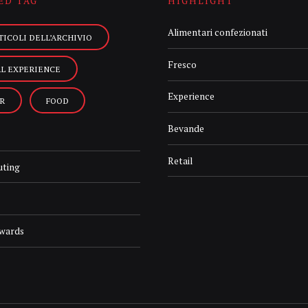
ED TAG
HIGHLIGHT
Alimentari confezionati
TICOLI DELL’ARCHIVIO
Fresco
AL EXPERIENCE
Experience
R
FOOD
Bevande
Retail
uting
Awards