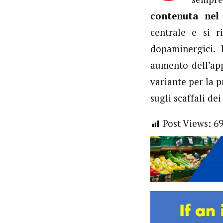
contenuta nel
centrale e si r
dopaminergici. 
aumento dell’ap
variante per la p
sugli scaffali de
Post Views:
6