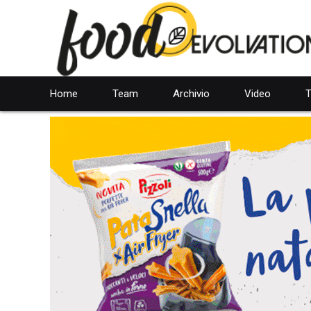
Home
Team
Archivio
Video
T