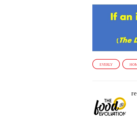
EVERLY
HOM
r