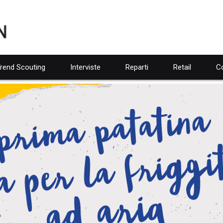
rend Scouting
Interviste
Reparti
Retail
Co