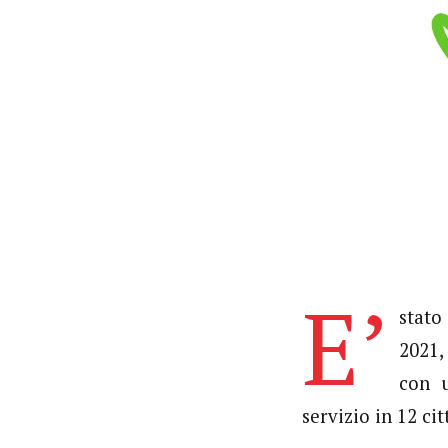
E’
stato
2021,
con u
servizio in 12 cit