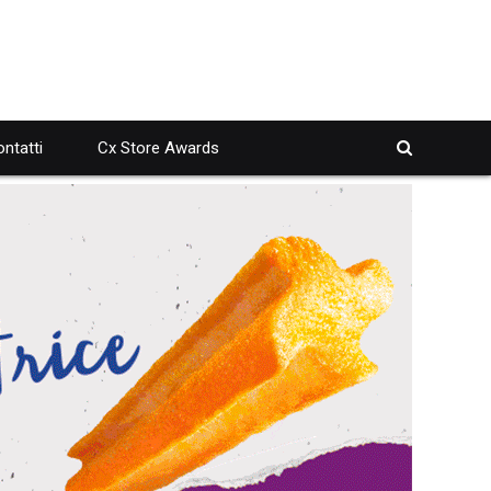
ntatti
Cx Store Awards