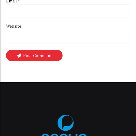
Email *
Website
Post Comment