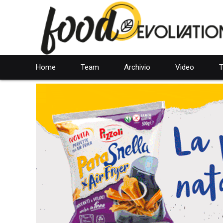
Home
Team
Archivio
Video
T