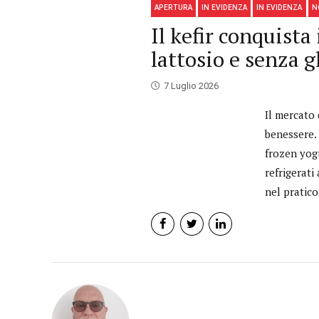
APERTURA
IN EVIDENZA
IN EVIDENZA
N
Il kefir conquist
lattosio e senza g
7 Luglio 2026
Il mercato 
benessere. 
frozen yogu
refrigerati
nel pratico