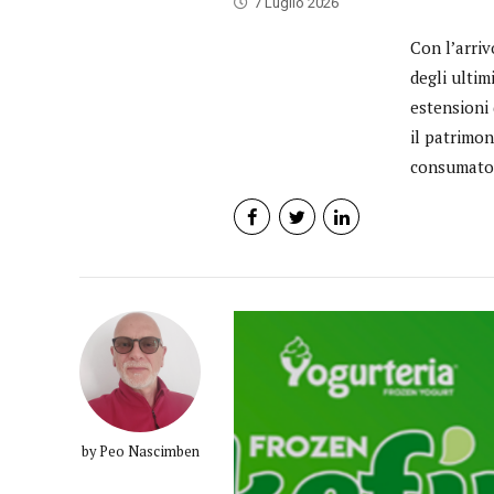
7 Luglio 2026
Con l’arriv
degli ultim
estensioni 
il patrimon
consumatori
by Peo Nascimben