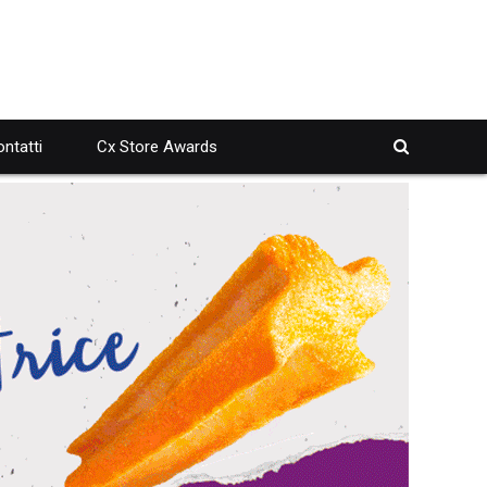
ntatti
Cx Store Awards