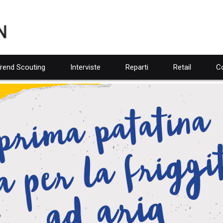
rend Scouting
Interviste
Reparti
Retail
Co