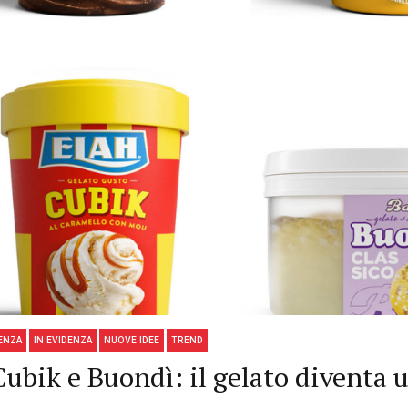
DENZA
IN EVIDENZA
NUOVE IDEE
TREND
 Cubik e Buondì: il gelato diventa