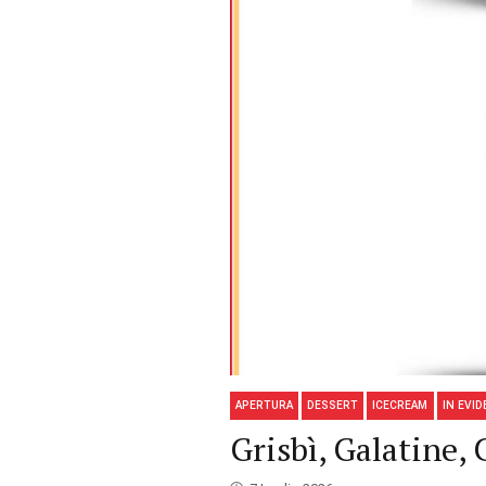
APERTURA
DESSERT
ICECREAM
IN EVI
Grisbì, Galatine,