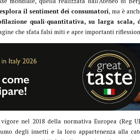
esse mondiale, quella realizzata dall’Ateneo di Be
esplora il sentiment dei consumatori
, ma è anc
ofilazione quali-quantitativa, su larga scala, d
agine che sfata falsi miti e apre importanti riflession
n vigore nel 2018 della normativa Europea (Reg U
sumo degli insetti e la loro appartenenza alla ca