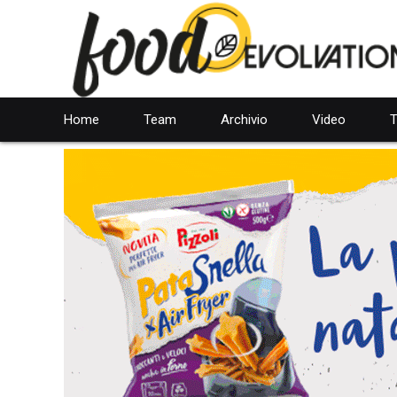
Home
Team
Archivio
Video
T