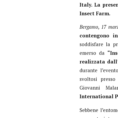
Italy. La pres
Insect Farm.
Bergamo, 17 mar
contengono ins
soddisfare la p
emerso da
“In
realizzata dal
durante l’even
svoltosi presso
Giovanni Mala
International P
Sebbene l’entomo