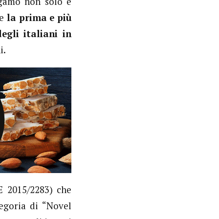
rgamo non solo è
he
la prima e più
egli italiani in
i.
E 2015/2283) che
tegoria di “Novel