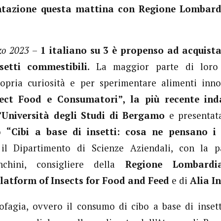
entazione questa mattina con Regione Lombardi
zo 2023
–
1 italiano su 3 è propenso ad acquist
etti commestibili
. La maggior parte di loro
ropria curiosità e per sperimentare alimenti inno
sect Food e Consumatori”, la più recente in
l’Università degli Studi di Bergamo
e presentat
to
“Cibi a base di insetti: cosa ne pensano i
 il Dipartimento di Scienze Aziendali, con la p
nchini, consigliere della
Regione Lombardi
latform of Insects for Food and Feed
e di
Alia I
fagia, ovvero il consumo di cibo a base di insett