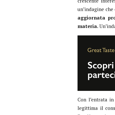
crescente inter
un’indagine che
aggiornata
pr
materia
. Un’ind
Con l’entrata i
legittima il con