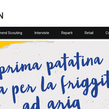
rend Scouting
Interviste
Reparti
Retail
Co