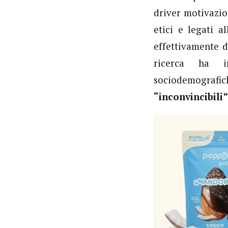
driver motivazio
etici e legati a
effettivamente d
ricerca ha in
sociodemogra
“inconvincibili”