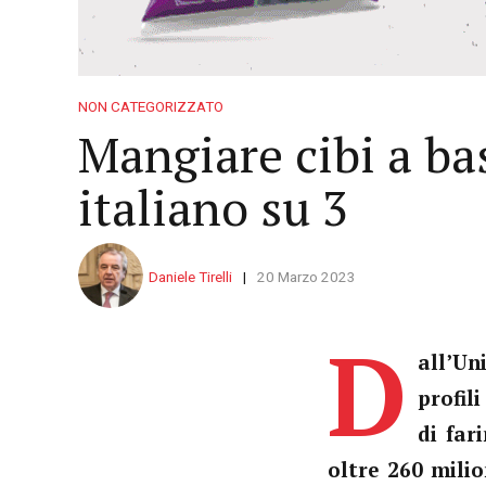
NON CATEGORIZZATO
Mangiare cibi a bas
italiano su 3
Daniele Tirelli
20 Marzo 2023
D
all’Un
profil
di far
oltre 260 mili