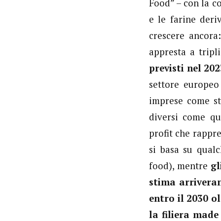
Food” – con la co
e le farine deri
crescere ancora:
appresta a tripl
previsti nel 20
settore europeo
imprese come st
diversi come qu
profit che rappre
si basa su qualc
food), mentre
gl
stima arrivera
entro il 2030 o
la filiera made 