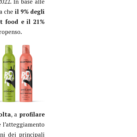
022. In base alle
ta che
il 9% degli
t food e il 21%
propenso.
olta
, a
profilare
 l’atteggiamento
ni dei principali