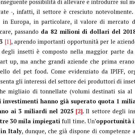
nseguente possibilità di allevare e introdurre sul me
vate -, infatti, il settore è cresciuto notevolmente.
 in Europa, in particolare, il valore di mercato 
icare, passando
da 82 milioni di dollari del 201
23
[1]
, aprendo importanti opportunità per le aziende
 degli insetti è composto nella maggior parte da
art up, ma anche grandi aziende che prima erano a
ello del pet food. Come evidenziato da IPIFF, or
senta gli interessi del settore dei produttori di inse
he migliaio di tonnellate (volumi destinati sia al
i investimenti hanno già superato quota 1 milia
nno ai 3 miliardi nel 2025
[2]
. Il settore degli i
ltre 30 mila impiegati
full time. Un’
opportunità i
in Italy
, dunque, che già dispone di competenze 