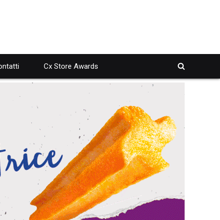
ntatti
Cx Store Awards