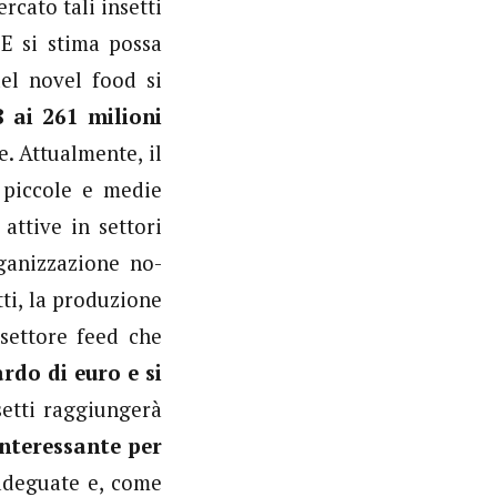
rcato tali insetti
 E si stima possa
del novel food si
8 ai 261 milioni
. Attualmente, il
 piccole e medie
ttive in settori
ganizzazione no-
tti, la produzione
 settore feed che
rdo di euro e si
nsetti raggiungerà
nteressante per
adeguate e, come