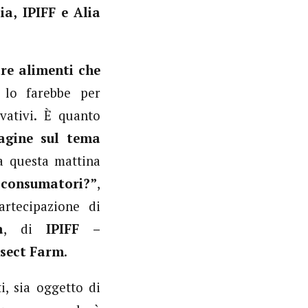
a, IPIFF e Alia
are alimenti che
 lo farebbe per
vativi. È quanto
dagine sul tema
a questa mattina
 consumatori?”
,
artecipazione di
a
, di
IPIFF –
nsect Farm
.
i, sia oggetto di