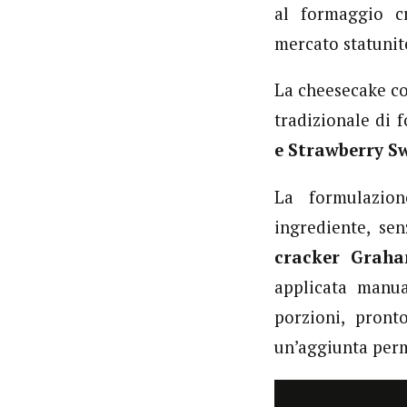
al formaggio cr
mercato statunit
La cheesecake co
tradizionale di 
e Strawberry Sw
La formulazio
ingrediente, sen
cracker Grah
applicata manua
porzioni, pront
un’aggiunta perm