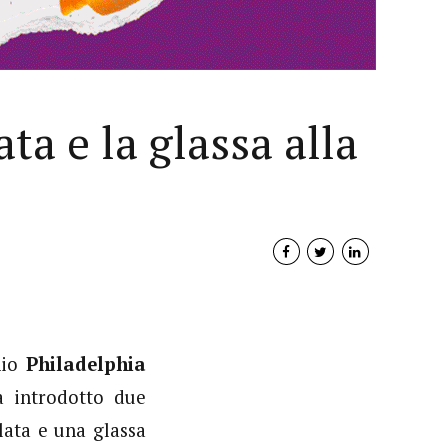
ta e la glassa alla
Interviste
hio
Philadelphia
PODCAST
 introdotto due
ata e una glassa
WEBINAR