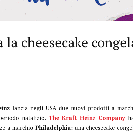
 la cheesecake congela
einz
lancia negli USA due nuovi prodotti a marc
periodo natalizio.
The Kraft Heinz Company
ha
nze a marchio
Philadelphia:
una cheesecake congel