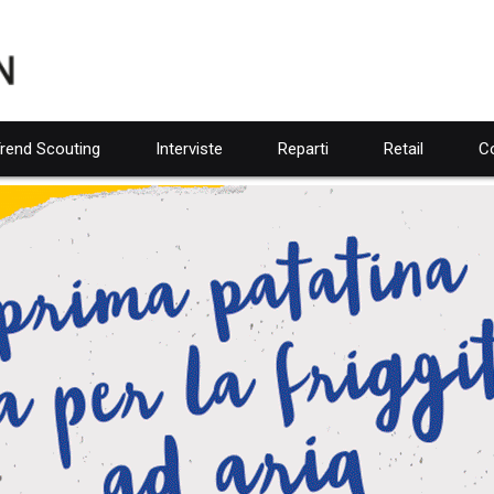
rend Scouting
Interviste
Reparti
Retail
Co