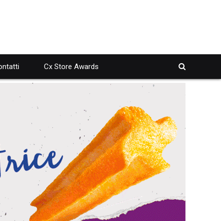
ntatti
Cx Store Awards