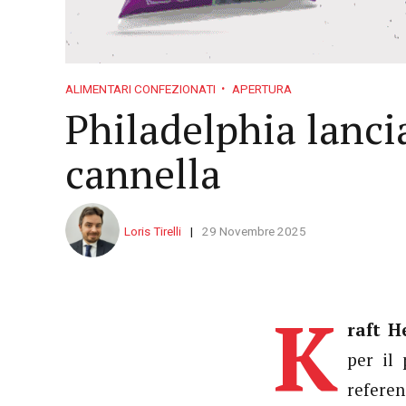
ALIMENTARI CONFEZIONATI
APERTURA
Philadelphia lancia
cannella
Loris Tirelli
29 Novembre 2025
K
raft H
per il 
refere