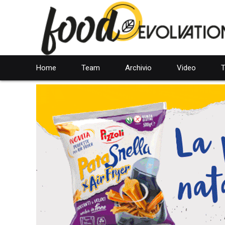
Home
Team
Archivio
Video
T