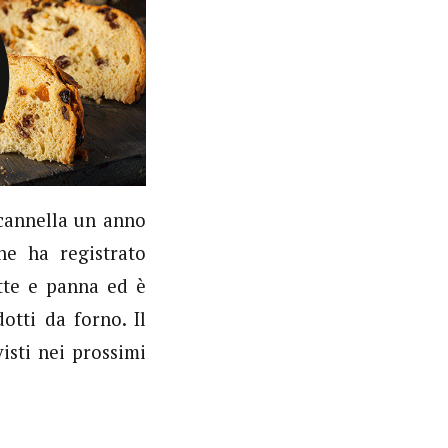
 cannella un anno
he ha registrato
atte e panna ed è
otti da forno. Il
isti nei prossimi