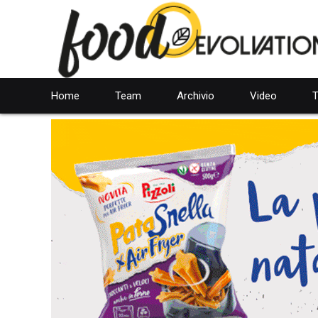
Home
Team
Archivio
Video
T