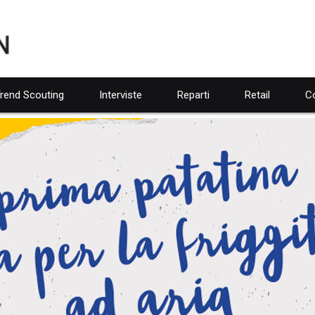
rend Scouting
Interviste
Reparti
Retail
Co