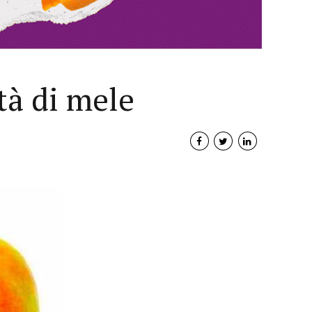
tà di mele
Interviste
PODCAST
WEBINAR