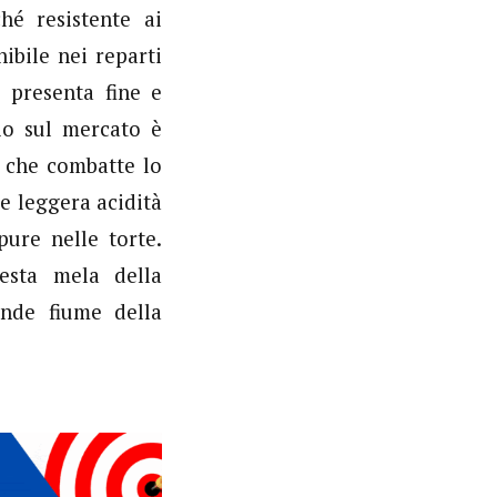
ché resistente ai
ibile nei reparti
 presenta fine e
io sul mercato è
che combatte lo
e leggera acidità
ure nelle torte.
uesta mela della
ande fiume della