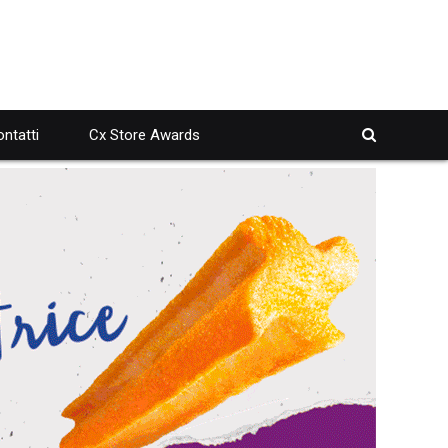
ntatti
Cx Store Awards