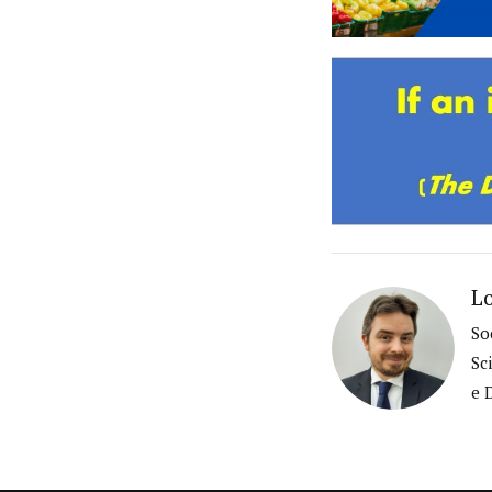
Lo
So
Sc
e 