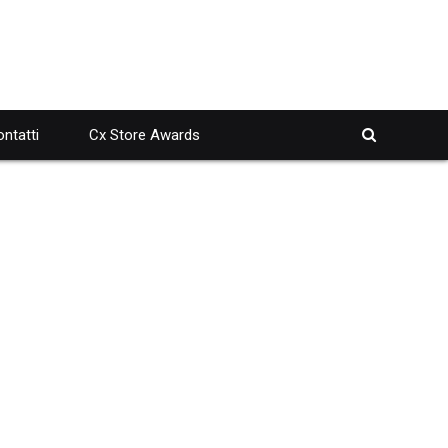
ntatti
Cx Store Awards