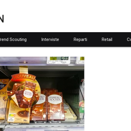
rend Scouting
Interviste
Reparti
Retail
Co