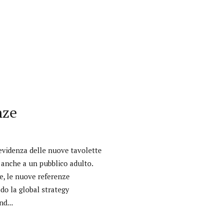
nze
’evidenza delle nuove tavolette
e anche a un pubblico adulto.
Interviste
re, le nuove referenze
odo la global strategy
PODCAST
nd...
WEBINAR