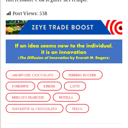
Post Views:
538
AMANTI DEL CIOCCOLATO
FERRERO ROCHER
FONDENTE
KINDER
LATTE
MERCATO FRANCESE
NUTELLA
TAVOLETTE AL CIOCCOLATO
TESCO