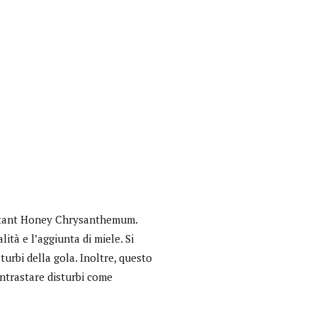
nstant Honey Chrysanthemum.
ità e l’aggiunta di miele. Si
Interviste
turbi della gola. Inoltre, questo
contrastare disturbi come
PODCAST
WEBINAR