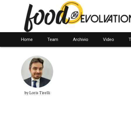
Home
Team
Archivio
Video
T
by Loris Tirelli