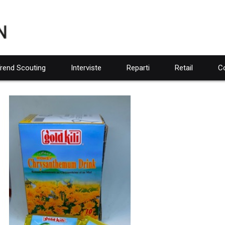
rend Scouting
Interviste
Reparti
Retail
Co