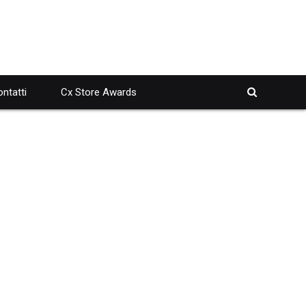
ntatti
Cx Store Awards