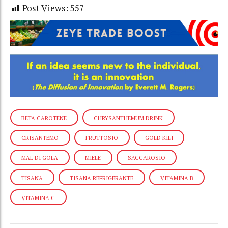
Post Views:
557
BETA CAROTENE
CHRYSANTHEMUM DRINK
CRISANTEMO
FRUTTOSIO
GOLD KILI
MAL DI GOLA
MIELE
SACCAROSIO
TISANA
TISANA REFRIGERANTE
VITAMINA B
VITAMINA C