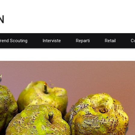
rend Scouting
Interviste
Reparti
Retail
Co