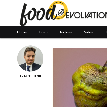
Home
Team
Archivio
Video
T
by Loris Tirelli