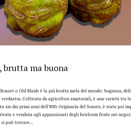
, brutta ma buona
Russet o Old Maids è la più brutta mela del mondo: bugnosa, def
e verdastra. Coltivata da agricoltori amatoriali, è una varietà tra l
 sin dai primi anni dell’800. Originaria del Sussex, è stata poi im
tivata e venduta agli appassionati degli heirloom fruits nei negozi
 si può trovare...