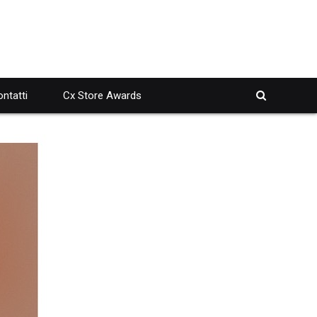
ntatti
Cx Store Awards