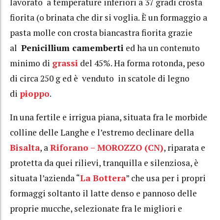
lavorato a temperature inferiori a 37 gradi crosta
fiorita (o brinata che dir si voglia. È un formaggio a
pasta molle con crosta biancastra fiorita grazie
al
Penicillium camemberti
ed ha un contenuto
minimo di
grassi
del 45%. Ha forma rotonda, peso
di circa 250 g ed è venduto in scatole di legno
di
pioppo
.
In una fertile e irrigua piana, situata fra le morbide
colline delle Langhe e l’estremo declinare della
Bisalta
, a
Riforano – MOROZZO (CN)
, riparata e
protetta da quei rilievi, tranquilla e silenziosa, è
situata l’azienda “
La Bottera
” che usa per i propri
formaggi soltanto il latte denso e pannoso delle
proprie mucche, selezionate fra le migliori e