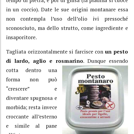
tempo di pietra, e poi di ghisa (la piadina si cuoce
in un coccio). Date le sue origini montanare essa
non contempla l’uso dell’olio ivi pressoché
sconosciuto, ma dello strutto, come ingrediente e
insaporitore.
Tagliata orizzontalmente si farcisce con
un pesto
di lardo, aglio e rosmarino
. Dunque essendo
cotta dentro
una
forma non può
“crescere” e
diventare spugnosa e
morbida; resta invece
croccante all’esterno
e simile al pane