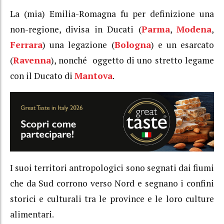
La (mia) Emilia-Romagna fu per definizione una
non-regione, divisa in Ducati (
Parma
,
Modena
,
Ferrara
) una legazione (
Bologna
) e un esarcato
(
Ravenna
), nonché oggetto di uno stretto legame
con il Ducato di
Mantova
.
I suoi territori antropologici sono segnati dai fiumi
che da Sud corrono verso Nord e segnano i confini
storici e culturali tra le province e le loro culture
alimentari.