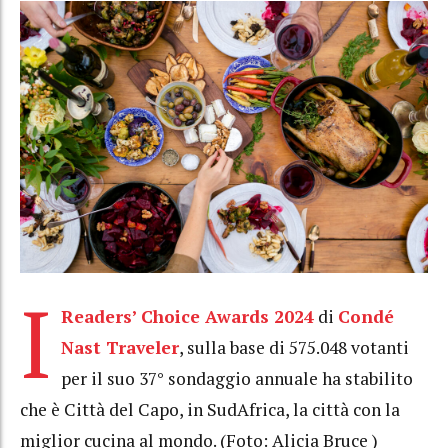
I
Readers’ Choice Awards 2024
di
Condé
Nast Traveler
, sulla base di 575.048 votanti
per il suo 37° sondaggio annuale ha stabilito
che è Città del Capo, in SudAfrica, la città con la
miglior cucina al mondo. (Foto: Alicia Bruce )