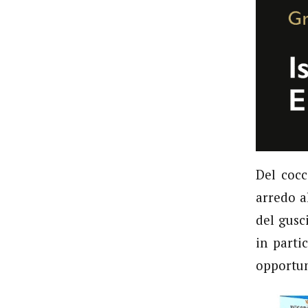
Del cocc
arredo a
del gusc
in parti
opportun