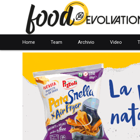
Home
Team
Archivio
Video
T