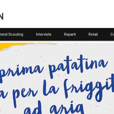
rend Scouting
Interviste
Reparti
Retail
Co