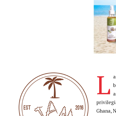
L
a
b
a
privileg
Ghana, N