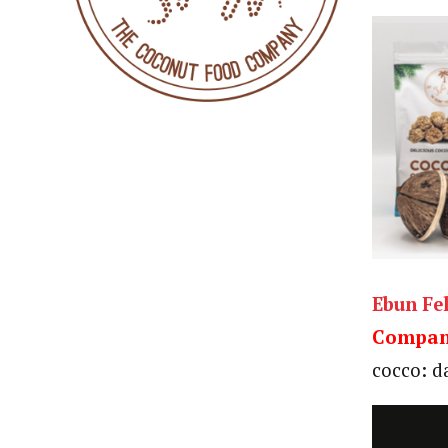
Ebun Fe
Compa
cocco: d