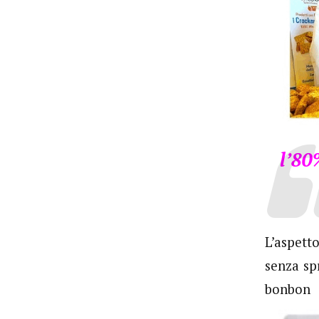
l’80
L’aspett
senza sp
bonbon a