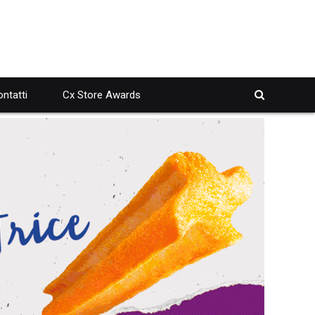
ntatti
Cx Store Awards