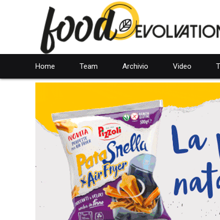
Home
Team
Archivio
Video
T