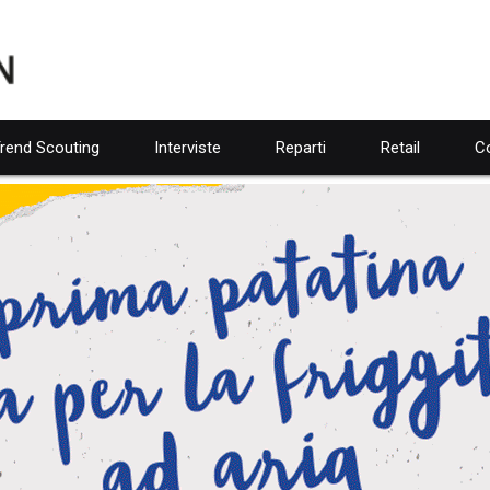
rend Scouting
Interviste
Reparti
Retail
Co