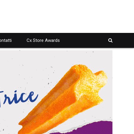
ntatti
Cx Store Awards