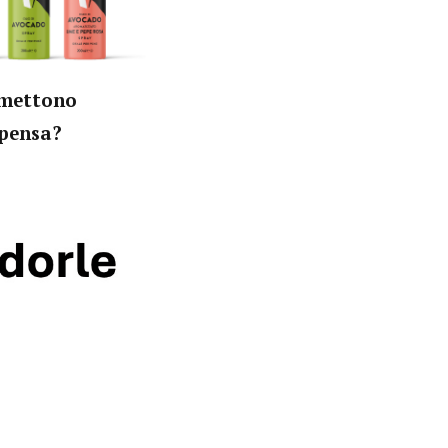
omettono
 pensa?