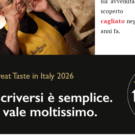
sia avvenut
scoperto
cagliato
neg
anni fa.