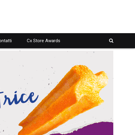
ntatti
Cx Store Awards