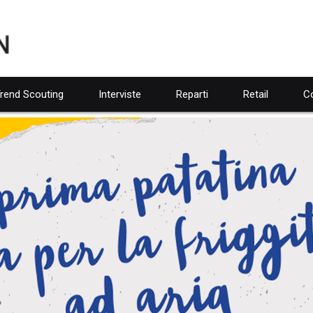
rend Scouting
Interviste
Reparti
Retail
Co