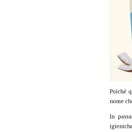
Poiché q
nome che
In passa
igienich