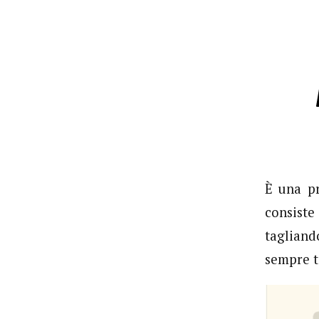
È una p
consist
tagliand
sempre t