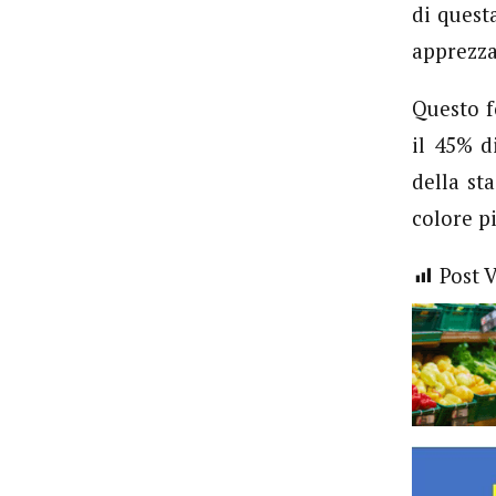
di quest
apprezza
Questo f
il 45% d
della st
colore p
Post 