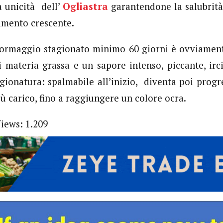
a unicità dell’
Ogliastra
garantendone la salubrità
mento crescente.
ormaggio stagionato minimo 60 giorni è ovviamente
i materia grassa e un sapore intenso, piccante, ir
agionatura: spalmabile all’inizio, diventa poi pro
iù carico, fino a raggiungere un colore ocra.
Views:
1.209