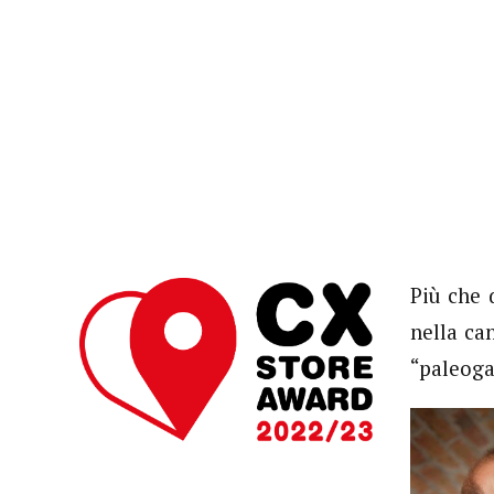
Più che
nella ca
“paleoga