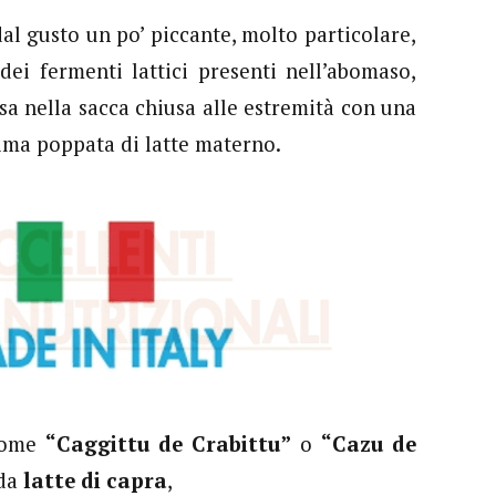
dal gusto un po’ piccante, molto particolare,
dei fermenti lattici presenti nell’abomaso,
a nella sacca chiusa alle estremità con una
ltima poppata di latte materno.
 come
“Caggittu de Crabittu”
o
“Cazu de
 da
latte di capra
,