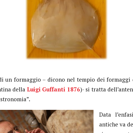
 di un formaggio – dicono nel tempio dei formaggi d
ntina della
Luigi Guffanti 1876
)- si tratta dell’an
stronomia”.
Data l’enfas
antiche va de