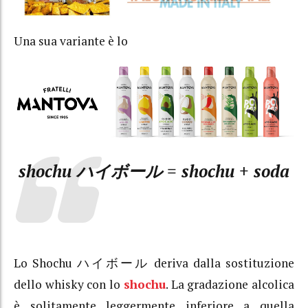
Una sua variante è lo
shochu ハイボール = shochu + soda
Lo Shochu ハイボール deriva dalla sostituzione
dello whisky con lo
shochu
. La gradazione alcolica
è solitamente leggermente inferiore a quella