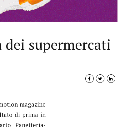
a dei supermercati
romotion magazine
Interviste
ultato di prima in
PODCAST
arto Panetteria-
WEBINAR