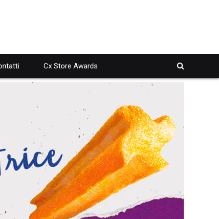
ntatti
Cx Store Awards