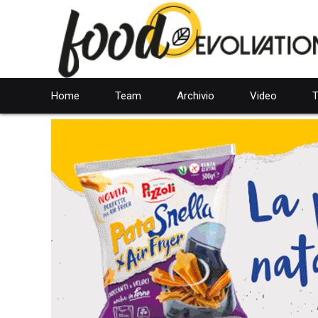
Home
Team
Archivio
Video
T