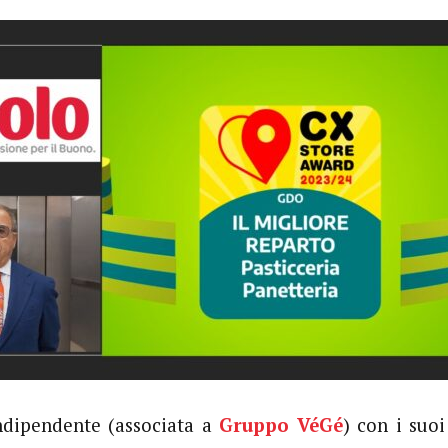
ndipendente (associata a
Gruppo VéGé
) con i suo