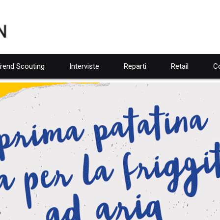
rend Scouting
Interviste
Reparti
Retail
Co