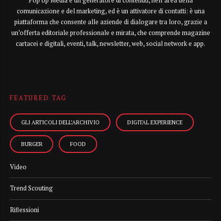
Pop Up Media è un generatore di contenuti, nell’area della
comunicazione e del marketing, ed è un attivatore di contatti: è una
piattaforma che consente alle aziende di dialogare tra loro, grazie a
un’offerta editoriale professionale e mirata, che comprende magazine
cartacei e digitali, eventi, talk, newsletter, web, social network e app.
FEATURED TAG
GLI ARTICOLI DELL’ARCHIVIO
DIGITAL EXPERIENCE
BURGER
FOOD
Video
Trend Scouting
Riflessioni