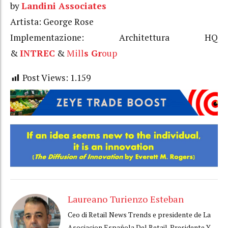
by
Landini Associates
Artista: George Rose
Implementazione: Architettura HQ
&
INTREC
&
Mill
s Gr
oup
Post Views:
1.159
Laureano Turienzo Esteban
Ceo di Retail News Trends e presidente de La
Asociacion Española Del Retail. Presidente Y