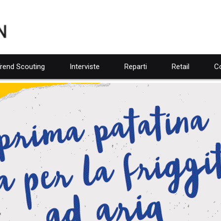
rend Scouting
Interviste
Reparti
Retail
Co