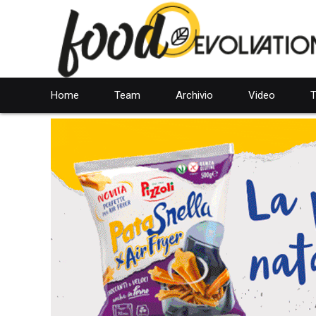
Home
Team
Archivio
Video
T