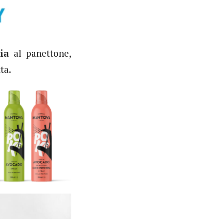
dia
al panettone,
ta.