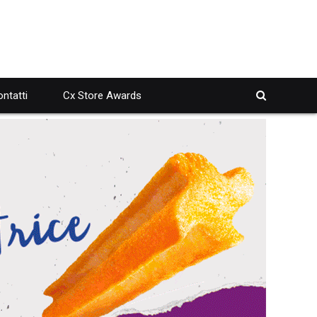
ntatti
Cx Store Awards