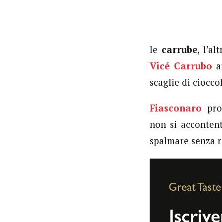
le
carrube
, l’a
Vicé Carrubo
ar
scaglie di ciocco
Fiasconaro
prop
non si accontent
spalmare senza ri