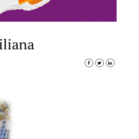
iliana
Interviste
PODCAST
WEBINAR