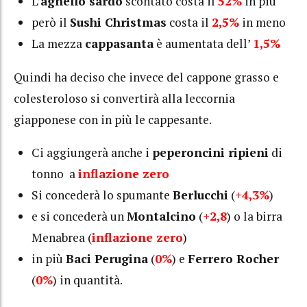
L’
agnello sardo
scontato costa il
52%
in più
però il
Sushi Christmas
costa il
2,5%
in meno
La mezza
cappasanta
è aumentata dell’
1,5%
Quindi ha deciso che invece del cappone grasso e
colesteroloso si convertirà alla leccornia
giapponese con in più le cappesante.
Ci aggiungerà anche i
peperoncini ripieni
di
tonno a
inflazione zero
Si concederà lo spumante
Berlucchi
(
+4,3%
)
e si concederà un
Montalcino
(
+2,8
) o la birra
Menabrea (
inflazione zero
)
in più
Baci Perugina
(
0%
) e
Ferrero Rocher
(
0%
) in quantità.