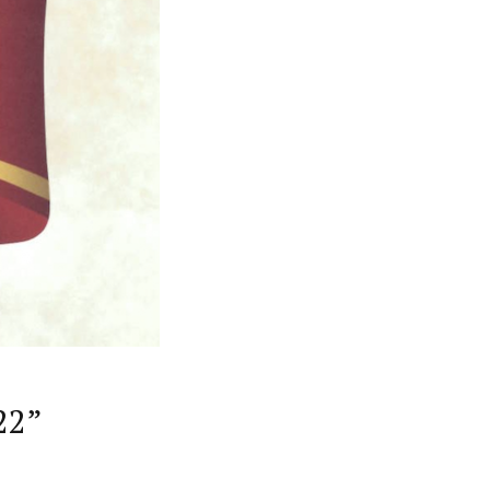
Interviste
22”
PODCAST
WEBINAR