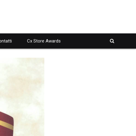
ntatti
Cx Store Awards