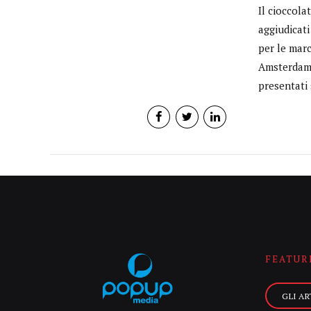
Il cioccola
aggiudicati
per le mar
Amsterdam d
presentati 
FEATUR
GLI AR