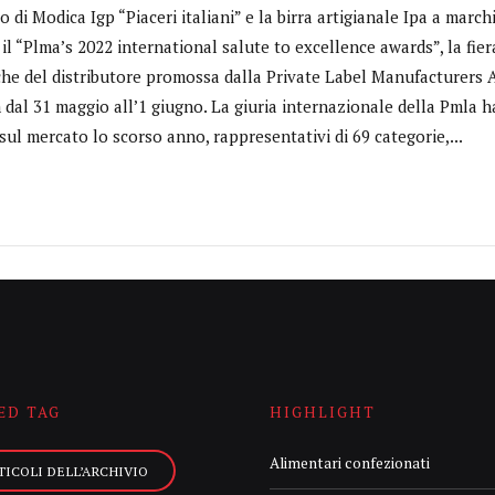
to di Modica Igp “Piaceri italiani” e la birra artigianale Ipa a marc
 il “Plma’s 2022 international salute to excellence awards”, la fie
che del distributore promossa dalla Private Label Manufacturers A
al 31 maggio all’1 giugno. La giuria internazionale della Pmla ha
sul mercato lo scorso anno, rappresentativi di 69 categorie,...
ED TAG
HIGHLIGHT
Alimentari confezionati
TICOLI DELL’ARCHIVIO