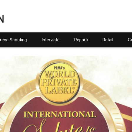
rend Scouting
Interviste
Reparti
Retail
Co