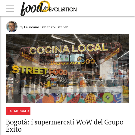
by Laureano Turienzo Esteban
DAL MERCATO
Bogotà: i supermercati WoW del Grupo
Éxito