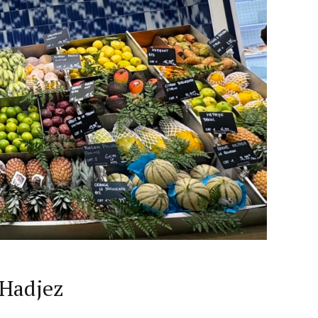
Interviste
PODCAST
 Hadjez
WEBINAR