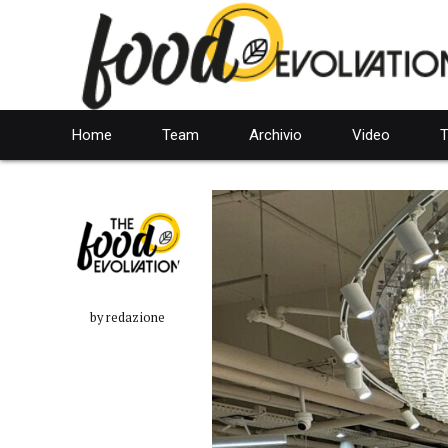
Home
Team
Archivio
Video
T
by redazione