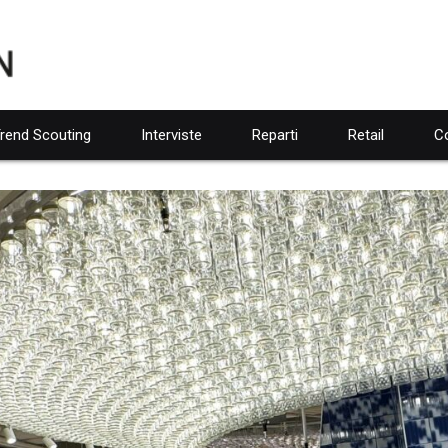
rend Scouting
Interviste
Reparti
Retail
Co