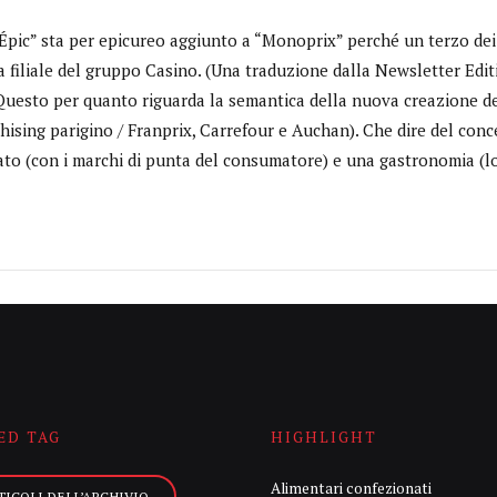
Épic” sta per epicureo aggiunto a “Monoprix” perché un terzo dei 
la filiale del gruppo Casino. (Una traduzione dalla Newsletter Edit
uesto per quanto riguarda la semantica della nuova creazione de
hising parigino / Franprix, Carrefour e Auchan). Che dire del conce
to (con i marchi di punta del consumatore) e una gastronomia (lo
ED TAG
HIGHLIGHT
Alimentari confezionati
TICOLI DELL’ARCHIVIO