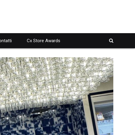
ntatti
Cx Store Awards