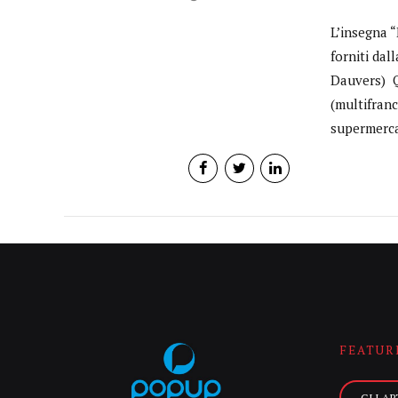
L’insegna “
forniti dal
Dauvers) Q
(multifranc
supermerca
FEATUR
GLI AR