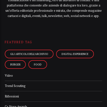
comunicazione e del marketing, ed è un attivatore di contatti: è una
piattaforma che consente alle aziende di dialogare tra loro, grazie a
un’offerta editoriale professionale e mirata, che comprende magazine
cartacei e digitali, eventi, talk, newsletter, web, social network e app.
FEATURED TAG
GLI ARTICOLI DELL’ARCHIVIO
DIGITAL EXPERIENCE
BURGER
FOOD
Video
Trend Scouting
Riflessioni
Cx Store Awards