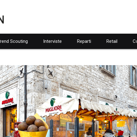
rend Scouting
Interviste
Reparti
Retail
Co