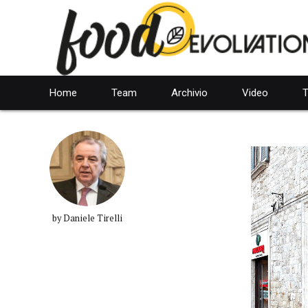
Home
Team
Archivio
Video
T
by Daniele Tirelli