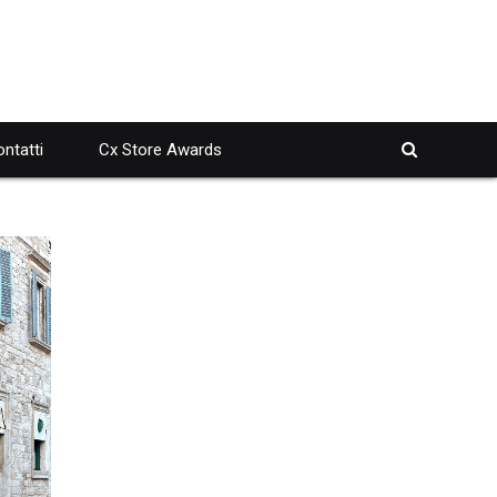
ntatti
Cx Store Awards