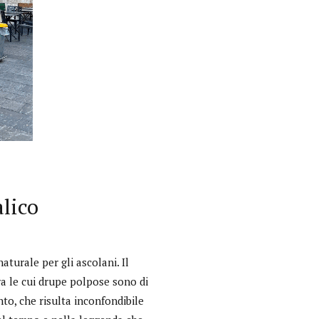
alico
Interviste
aturale per gli ascolani. Il
PODCAST
ra le cui drupe polpose sono di
to, che risulta inconfondibile
WEBINAR