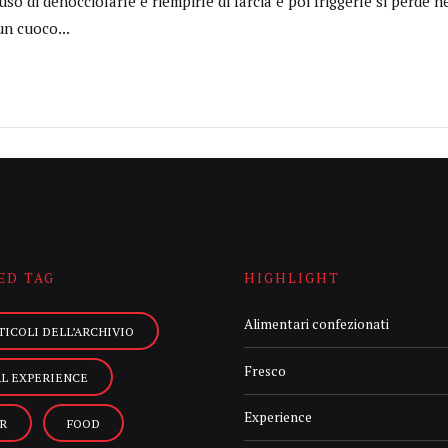
’uso di denocciolarle e riempirle di farcia e poi friggerle si perde
n cuoco...
ED TAG
HIGHLIGHT
Alimentari confezionati
TICOLI DELL’ARCHIVIO
Fresco
AL EXPERIENCE
Experience
R
FOOD