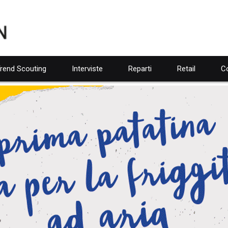
rend Scouting
Interviste
Reparti
Retail
Co