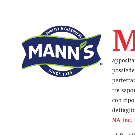
apposita
possiede
perfetta
tre sapo
con cipo
dettagli
NA Inc.