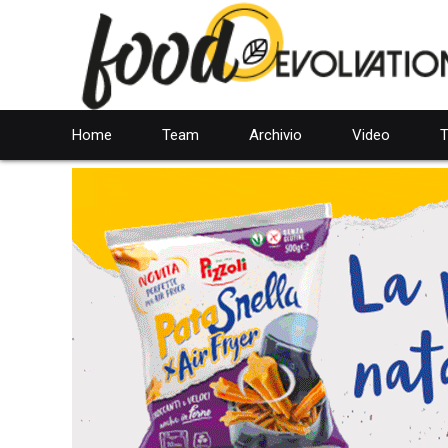
Home
Team
Archivio
Video
T