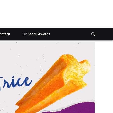
ntatti
Cx Store Awards