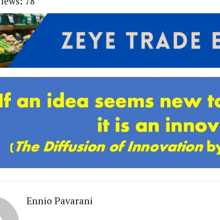
Views:
78
Ennio Pavarani