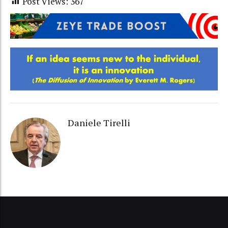
Post Views:
367
Daniele Tirelli