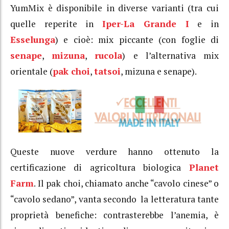
YumMix è disponibile in diverse varianti (tra cui
quelle reperite in
Iper-La Grande I
e in
Esselunga
) e cioè: mix piccante (con foglie di
senape
,
mizuna
,
rucola
) e l’alternativa mix
orientale (
pak choi
,
tatsoi
, mizuna e senape).
Queste nuove verdure hanno ottenuto la
certificazione di agricoltura biologica
Planet
Farm
. Il pak choi, chiamato anche “cavolo cinese” o
“cavolo sedano”, vanta secondo la letteratura tante
proprietà benefiche: contrasterebbe l’anemia, è