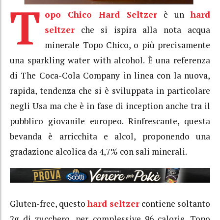
T
opo Chico Hard Seltzer
è un
hard
seltzer
che si ispira alla nota acqua
minerale Topo Chico, o più precisamente
una sparkling water with alcohol. È una referenza
di The Coca-Cola Company in linea con la nuova,
rapida, tendenza che si è sviluppata in particolare
negli Usa ma che è in fase di inception anche tra il
pubblico giovanile europeo. Rinfrescante, questa
bevanda è arricchita e alcol, proponendo una
gradazione alcolica da 4,7% con sali minerali.
Gluten-free, questo
hard seltzer
contiene soltanto
2g di zucchero, per complessive 96 calorie. Topo