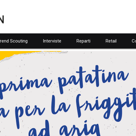
rend Scouting
Interviste
Reparti
Retail
Co