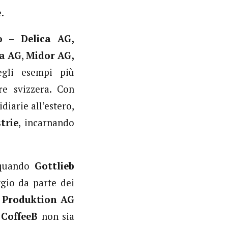
.
ro – Delica AG,
ca AG
,
Midor AG,
egli esempi più
are svizzera. Con
diarie all’estero,
trie
, incarnando
 quando
Gottlieb
ggio da parte dei
a
Produktion AG
i
CoffeeB
non sia