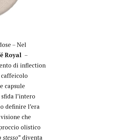
dose – Nel
é Royal
–
to di inflection
 caffeicolo
le capsule
sfida l’intero
 definire l’era
visione che
proccio olistico
o stesso
” diventa