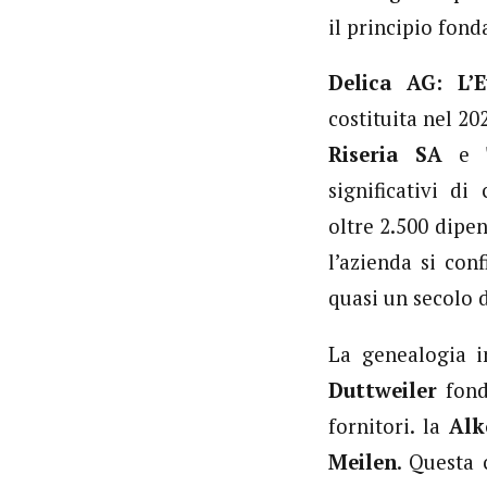
il principio fon
Delica AG: L’E
costituita nel 20
Riseria SA
e
significativi di
oltre 2.500 dipen
l’azienda si con
quasi un secolo 
La genealogia i
Duttweiler
fon
fornitori. la
Alk
Meilen
. Questa 