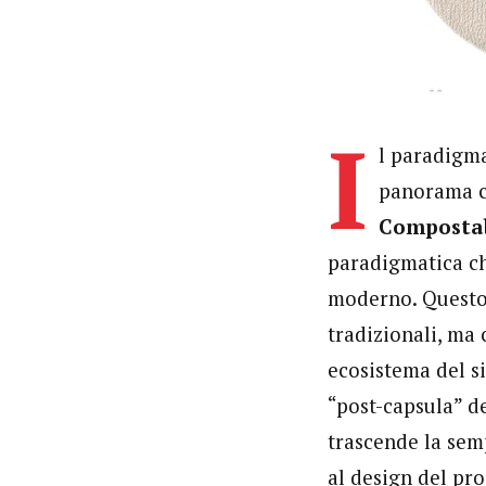
I
l paradigma
panorama c
Compostabl
paradigmatica ch
moderno. Questo 
tradizionali, ma 
ecosistema del s
“post-capsula” de
trascende la sem
al design del pr