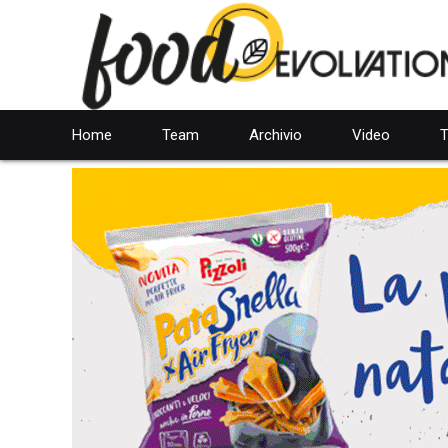
Home
Team
Archivio
Video
T