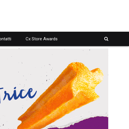
ntatti
Cx Store Awards