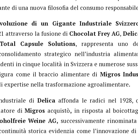
dante di una nuova filosofia del consumo responsabile
voluzione di un Gigante Industriale Svizze
21 attraverso la fusione di
Chocolat Frey AG
,
Deli
Total Capsule Solutions
, rappresenta uno d
 consolidamento strategico nell’industria aliment
denti in cinque località in Svizzera e numerose sussi
figura come il braccio alimentare di
Migros Indus
di expertise nella trasformazione agroalimentare.
ndustriale di
Delica
affonda le radici nel 1928,
datore di
Migros
acquistò
,
in risposta al boicotta
oholfreie Weine AG,
successivamente rinominat
continuità storica evidenzia come l’innovazione d