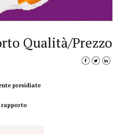
rto Qualità/Prezzo
ente presidiate
Interviste
r rapporto
PODCAST
WEBINAR