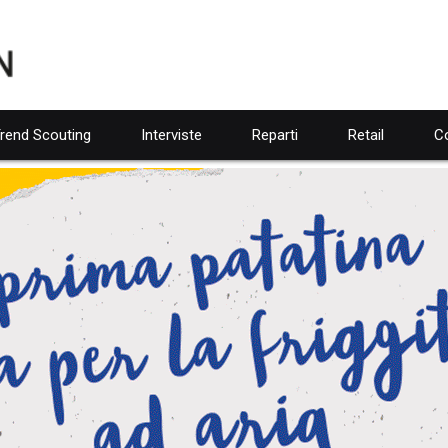
rend Scouting
Interviste
Reparti
Retail
Co