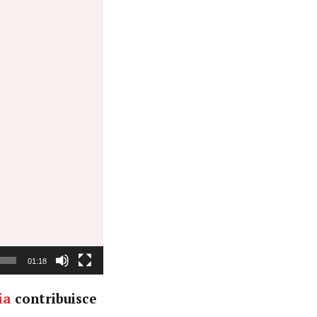
01:18
ia
contribuisce