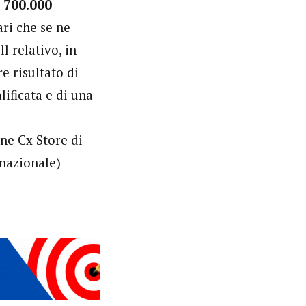
 700.000
ari che se ne
l relativo, in
re risultato di
ificata e di una
ne Cx Store di
 nazionale)