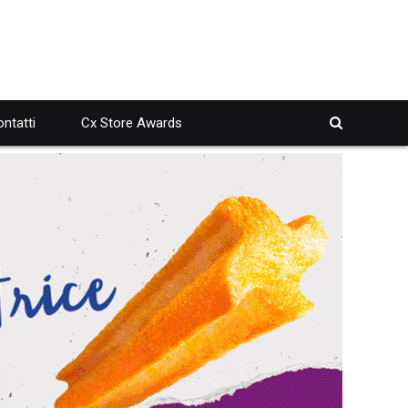
ntatti
Cx Store Awards