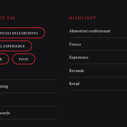
ED TAG
HIGHLIGHT
Alimentari confezionati
TICOLI DELL’ARCHIVIO
Fresco
AL EXPERIENCE
Experience
R
FOOD
Bevande
Retail
uting
Awards