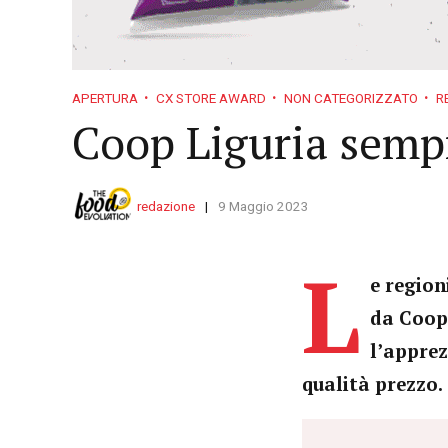
APERTURA
CX STORE AWARD
NON CATEGORIZZATO
R
Coop Liguria semp
redazione
9 Maggio 2023
L
e region
da Coop,
l’apprez
qualità prezzo.
Video