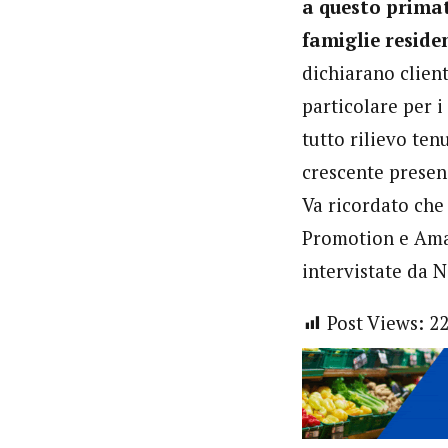
a questo primat
famiglie reside
dichiarano client
particolare per i 
tutto rilievo ten
crescente presen
Va ricordato che
Promotion e Amag
intervistate da N
Post Views:
2