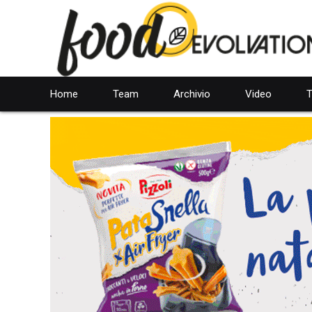
Home
Team
Archivio
Video
T