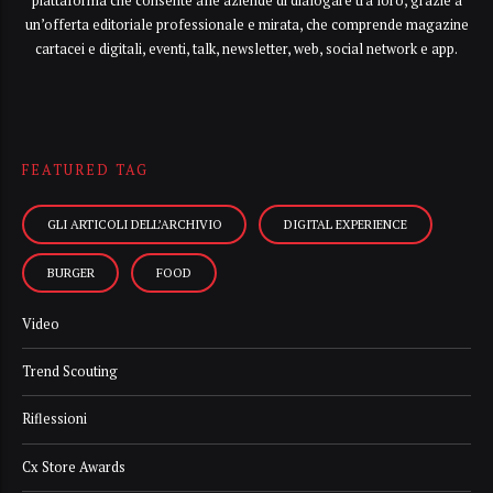
piattaforma che consente alle aziende di dialogare tra loro, grazie a
un’offerta editoriale professionale e mirata, che comprende magazine
cartacei e digitali, eventi, talk, newsletter, web, social network e app.
FEATURED TAG
GLI ARTICOLI DELL’ARCHIVIO
DIGITAL EXPERIENCE
BURGER
FOOD
Video
Trend Scouting
Riflessioni
Cx Store Awards