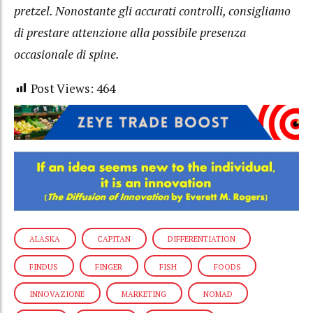
pretzel.
Nonostante gli accurati controlli, consigliamo
di prestare attenzione alla possibile presenza
occasionale di spine.
Post Views:
464
ALASKA
CAPITAN
DIFFERENTIATION
FINDUS
FINGER
FISH
FOODS
INNOVAZIONE
MARKETING
NOMAD