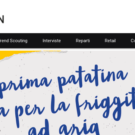
rend Scouting
Interviste
Reparti
Retail
Co