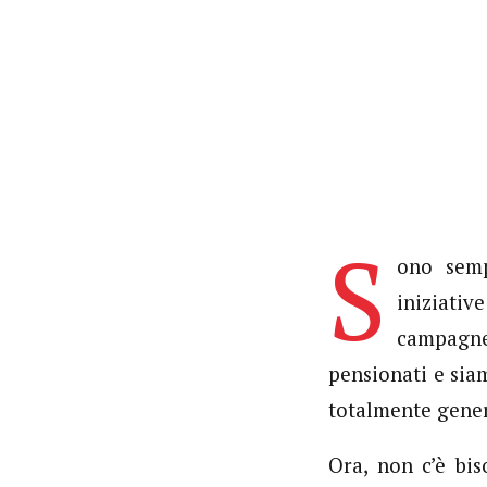
S
ono semp
iniziati
campagne
pensionati e siam
totalmente generi
Ora, non c’è bi