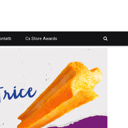
ntatti
Cx Store Awards