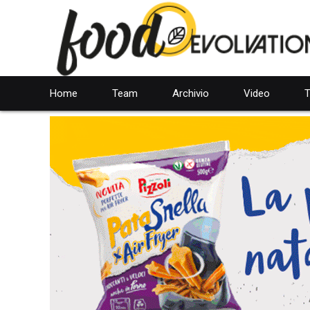
Home
Team
Archivio
Video
T