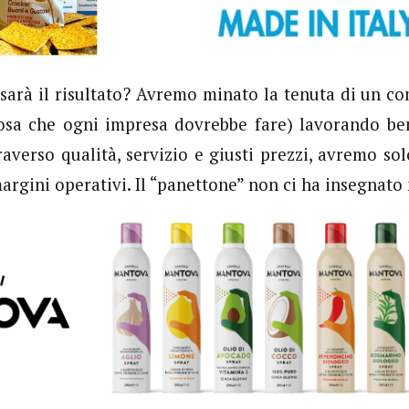
e sarà il risultato? Avremo minato la tenuta di un c
cosa che ogni impresa dovrebbe fare) lavorando b
raverso qualità, servizio e giusti prezzi, avremo so
margini operativi. Il “panettone” non ci ha insegnato 