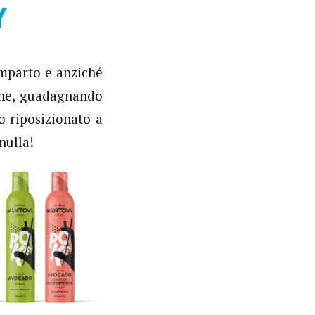
omparto e anziché
ene, guadagnando
lo riposizionato a
nulla!