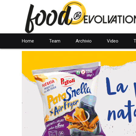
Home
Team
Archivio
Video
T