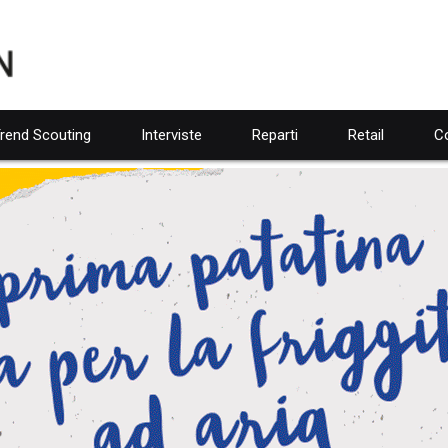
rend Scouting
Interviste
Reparti
Retail
Co