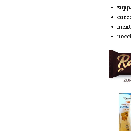
zupp
cocc
men
nocc