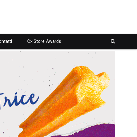
ntatti
Cx Store Awards