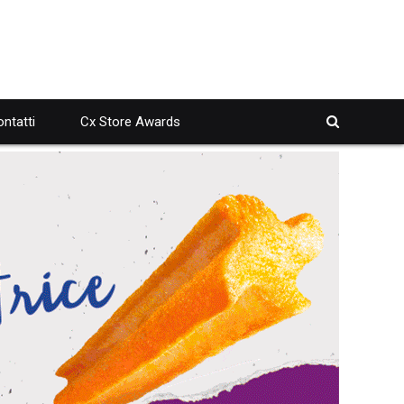
ntatti
Cx Store Awards