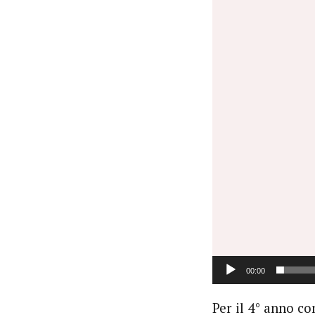
Video
Player
00:00
Per il 4° anno c