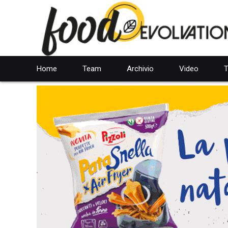
Home
Team
Archivio
Video
T