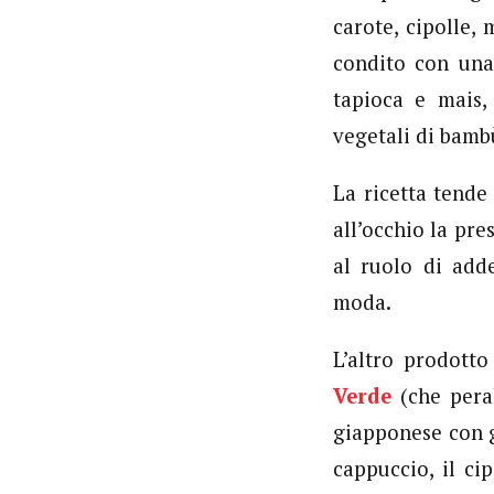
carote, cipolle, 
condito con una
tapioca e mais, 
vegetali di bambù
La ricetta tende
all’occhio la pre
al ruolo di add
moda.
L’altro prodot
Verde
(che peral
giapponese con g
cappuccio, il ci