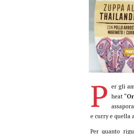
P
er gli am
heat “
Or
assapora
e curry e quella
Per quanto rigu