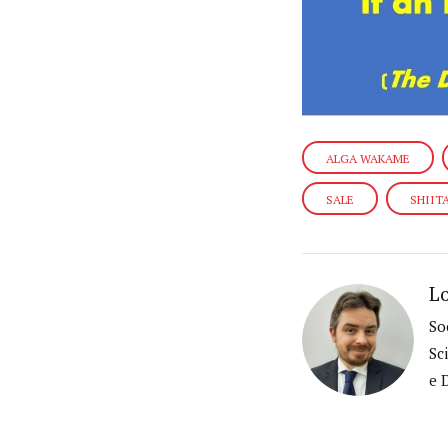
ALGA WAKAME
SALE
SHIIT
Lo
So
Sc
e 