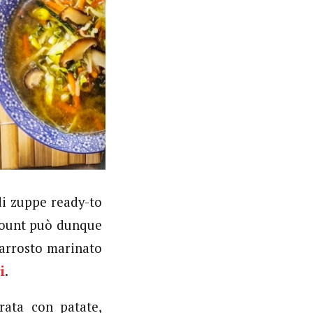
di zuppe ready-to
scount può dunque
 arrosto marinato
i
.
rata con patate,