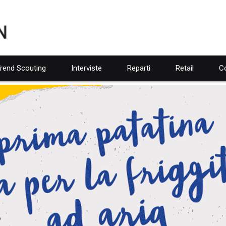
rend Scouting
Interviste
Reparti
Retail
Co