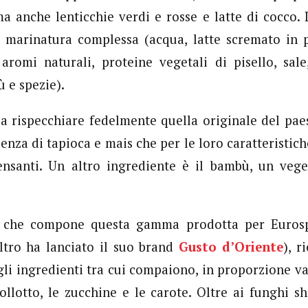
ma anche lenticchie verdi e rosse e latte di cocco. 
 marinatura complessa (acqua, latte scremato in p
aromi naturali, proteine vegetali di pisello, sale,
 e spezie).
 a rispecchiare fedelmente quella originale del paes
senza di tapioca e mais che per le loro caratteristic
ensanti. Un altro ingrediente è il bambù, un vege
to che compone questa gamma prodotta per Euro
tro ha lanciato il suo brand
Gusto d’Oriente
), r
li ingredienti tra cui compaiono, in proporzione var
pollotto, le zucchine e le carote. Oltre ai funghi sh