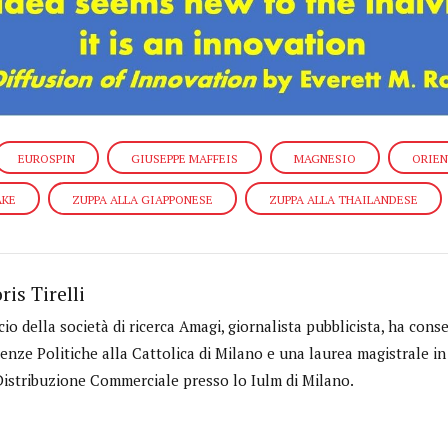
EUROSPIN
GIUSEPPE MAFFEIS
MAGNESIO
ORIEN
AKE
ZUPPA ALLA GIAPPONESE
ZUPPA ALLA THAILANDESE
ris Tirelli
cio della società di ricerca Amagi, giornalista pubblicista, ha cons
ienze Politiche alla Cattolica di Milano e una laurea magistrale 
Distribuzione Commerciale presso lo Iulm di Milano.