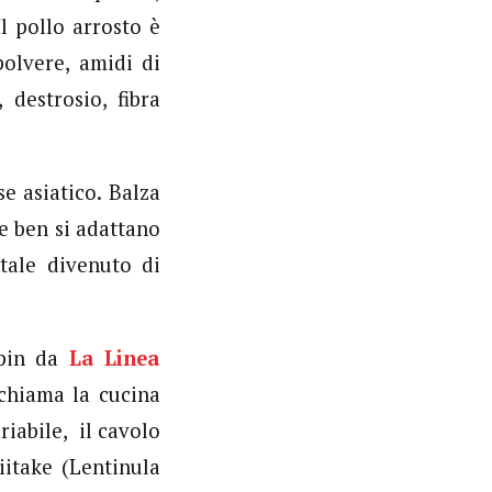
Il pollo arrosto è
olvere, amidi di
 destrosio, fibra
e asiatico. Balza
he ben si adattano
tale divenuto di
spin da
La Linea
ichiama la cucina
iabile, il cavolo
iitake (Lentinula