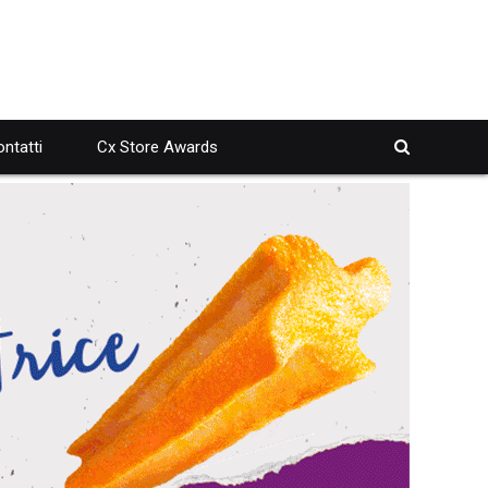
ntatti
Cx Store Awards