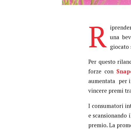
R
iprende
una bev
giocato 
Per questo rilan
forze con
Snap
aumentata per inv
vincere premi tr
I consumatori in
e scansionando i
premio. La promo