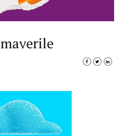
imaverile
Interviste
PODCAST
WEBINAR