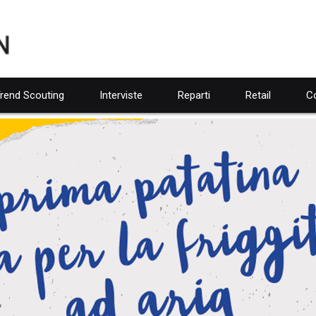
rend Scouting
Interviste
Reparti
Retail
Co