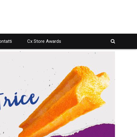
ntatti
Cx Store Awards