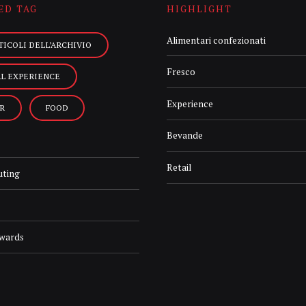
ED TAG
HIGHLIGHT
Alimentari confezionati
TICOLI DELL’ARCHIVIO
Fresco
AL EXPERIENCE
Experience
R
FOOD
Bevande
Retail
uting
Awards