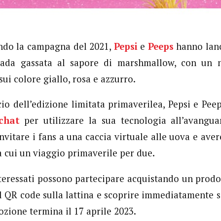
ndo la campagna del 2021,
Pepsi
e
Peeps
hanno lanc
ada gassata al sapore di marshmallow, con un 
sui colore giallo, rosa e azzurro.
cio dell’edizione limitata primaverilea, Pepsi e Pee
chat
per utilizzare la sua tecnologia all’avangua
itare i fans a una caccia virtuale alle uova e avere
a cui un viaggio primaverile per due.
teressati possono partecipare acquistando un prodo
l QR code sulla lattina e scoprire immediatamente 
zione termina il 17 aprile 2023.