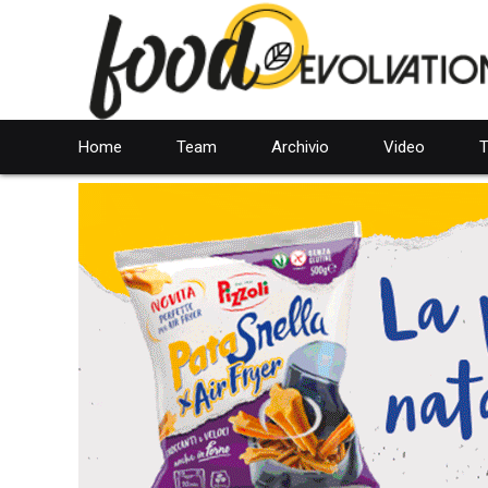
Home
Team
Archivio
Video
T