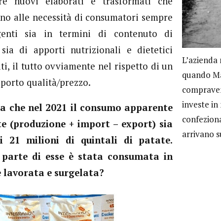
are nuovi elaborati e trasformati che
no alle necessità di consumatori sempre
genti sia in termini di contenuto di
 sia di apporti nutrizionali e dietetici
L’azienda 
ti, il tutto ovviamente nel rispetto di un
quando Mar
porto qualità/prezzo.
compravend
investe in
lta che nel 2021 il consumo apparente
confeziona
te (produzione + import – export) sia
arrivano s
i 21 milioni di quintali di patate.
parte di esse è stata consumata in
e lavorata e surgelata?