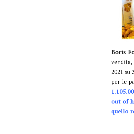
Boris F
vendita,
2021 su
per le p
1.105.00
out-of-
quello r