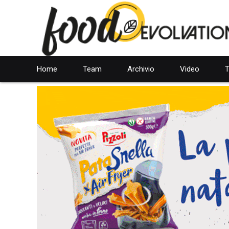
Home
Team
Archivio
Video
T