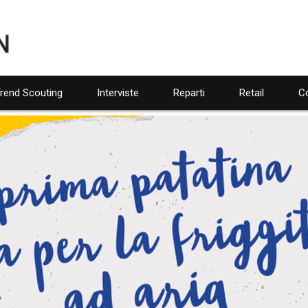
rend Scouting
Interviste
Reparti
Retail
Co