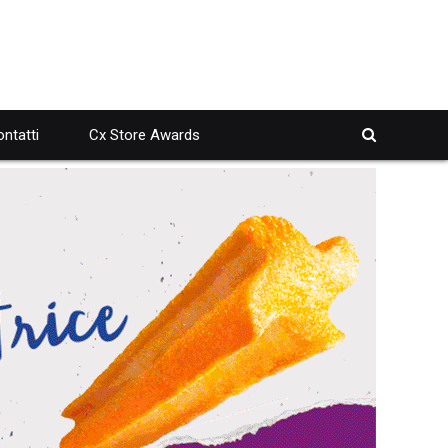
ntatti
Cx Store Awards