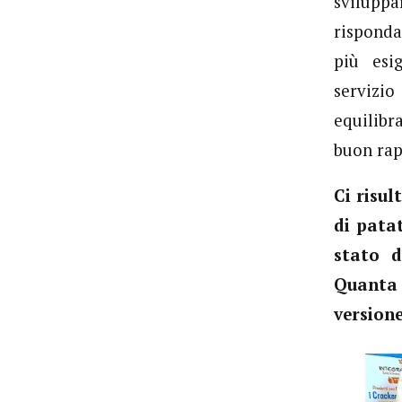
svilupp
risponda
più esi
servizio
equilibra
buon rap
Ci risu
di pata
stato d
Quanta 
version