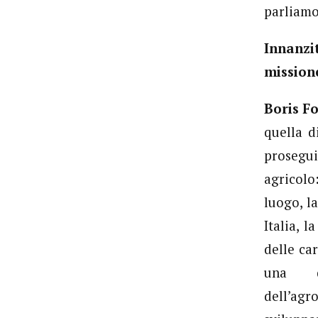
parliam
Innanzi
mission
Boris F
quella di
prosegui
agricolo
luogo, l
Italia, 
delle ca
una d
dell’agr